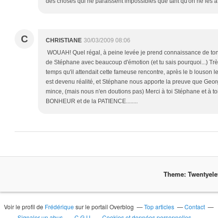
des choses qui ne paraissent impossibles que tant qu'on ne les a
C
CHRISTIANE
30/03/2009 08:06
WOUAH! Quel régal, à peine levée je prend connaissance de ton po
de Stéphane avec beaucoup d'émotion (et tu sais pourquoi...) Trè
temps qu'il attendait cette fameuse rencontre, après le b louson l
est devenu réalité, et Stéphane nous apporte la preuve que Geor
mince, (mais nous n'en doutions pas) Merci à toi Stéphane et à t
BONHEUR et de la PATIENCE........
Theme: Twentyel
Voir le profil de
Frédérique
sur le portail Overblog
Top articles
Contact
Signaler un abus
C.G.U.
Cookies et données personnelles