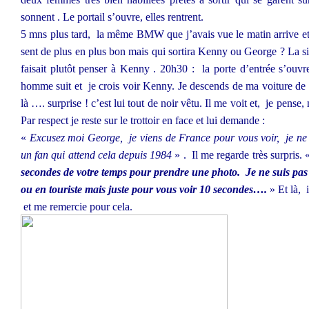
sonnent . Le portail s’ouvre, elles rentrent.
5 mns plus tard,
la même BMW que j’avais vue le matin arrive et s
sent de plus en plus bon mais qui sortira Kenny ou George ? La s
faisait plutôt penser à Kenny . 20h30 :
la porte d’entrée s’ouvr
homme suit et
je crois voir Kenny. Je descends de ma voiture de 
là …. surprise ! c’est lui tout de noir vêtu. Il me voit et,
je pense, 
Par respect je reste sur le trottoir en face et lui demande :
«
Excusez moi George,
je viens de France pour vous voir,
je ne
un fan qui attend cela depuis 1984
» .
Il me regarde très surpris. 
secondes de votre temps pour prendre une photo.
Je ne suis pas
ou en
touriste mais juste pour vous voir 10 secondes….
» Et là,
i
et me remercie pour cela.