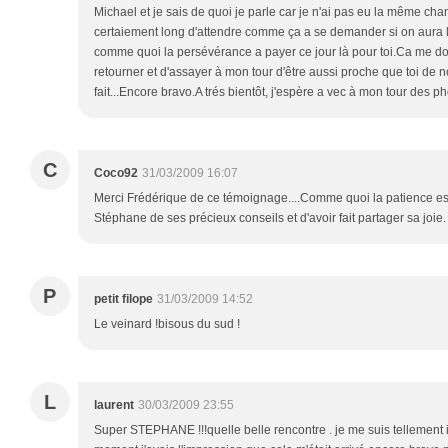
Michael et je sais de quoi je parle car je n'ai pas eu la même chan
certaiement long d'attendre comme ça a se demander si on aura l
comme quoi la persévérance a payer ce jour là pour toi.Ca me do
retourner et d'assayer à mon tour d'être aussi proche que toi de no
fait...Encore bravo.A trés bientôt, j'espère a vec à mon tour d
C
Coco92
31/03/2009 16:07
Merci Frédérique de ce témoignage....Comme quoi la patience e
Stéphane de ses précieux conseils et d'avoir fait partager sa joie.
P
petit filope
31/03/2009 14:52
Le veinard !bisous du sud !
L
laurent
30/03/2009 23:55
Super STEPHANE !!!quelle belle rencontre . je me suis tellement 