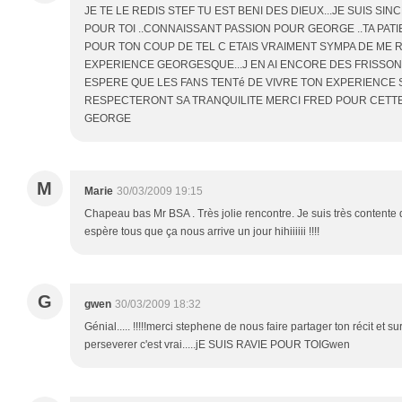
JE TE LE REDIS STEF TU EST BENI DES DIEUX...JE SUIS 
POUR TOI ..CONNAISSANT PASSION POUR GEORGE ..TA PATI
POUR TON COUP DE TEL C ETAIS VRAIMENT SYMPA DE ME
EXPERIENCE GEORGESQUE...J EN AI ENCORE DES FRISSONS
ESPERE QUE LES FANS TENTé DE VIVRE TON EXPERIENCE 
RESPECTERONT SA TRANQUILITE MERCI FRED POUR CETTE
GEORGE
M
Marie
30/03/2009 19:15
Chapeau bas Mr BSA . Très jolie rencontre. Je suis très contente q
espère tous que ça nous arrive un jour hihiiiiii !!!!
G
gwen
30/03/2009 18:32
Génial..... !!!!!merci stephene de nous faire partager ton récit et sur
perseverer c'est vrai.....jE SUIS RAVIE POUR TOIGwen