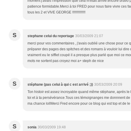
moment j'avais l'impression que cela m'était arrivé.encore bravo
patience formidable.Merci à toi FRED pour nous faire vivre ces
tous les 2 et VIVE GEORGE !!!!!!!!!!!!!!!
S
stephane celui du reportage
30/03/2009 21:07
merci pour vos commentaires , j'avais oublié une chose pour ce q
préparer des pages des spitches et des romans à vouloir lui dire 
vraiment eu le sifflet coupé il a presque plus parlé que moi ce mo
mots ne sortent pas croyez moi a+ steph de nice
S
stéphane (pas celui à qui c est arrivé ;))
30/03/2009 20:09
Ton histoir est assez incroyable quand même stéphane, après le b
toi et à ta persévérance.Tous ces témoignanges me donnnent de p
ma chance lollMerci Fred encore pour ce blog qui est top et de le
S
sonia
30/03/2009 19:48