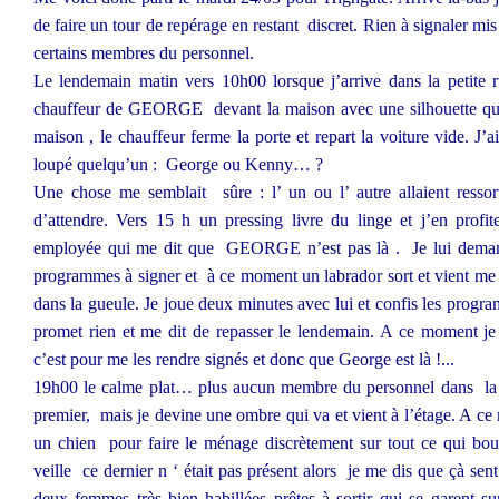
de faire un tour de repérage en restant
discret. Rien à signaler mis
certains membres du personnel.
Le lendemain matin vers 10h00 lorsque j’arrive dans la petite
chauffeur de GEORGE
devant la maison avec une silhouette qui
maison , le chauffeur ferme la porte et repart la voiture vide. J’ai
loupé quelqu’un :
George ou Kenny… ?
Une chose me semblait
sûre : l’ un ou l’ autre allaient ressor
d’attendre. Vers 15 h un pressing livre du linge et j’en profit
employée qui me dit que
GEORGE n’est pas là .
Je lui deman
programmes à signer et
à ce moment un labrador sort et vient me 
dans la gueule. Je joue deux minutes avec lui et confis les prog
promet rien et me dit de repasser le lendemain. A ce moment je 
c’est pour me les rendre signés et donc que George est là !...
19h00 le calme plat… plus aucun membre du personnel dans
la
premier,
mais je devine une ombre qui va et vient à l’étage. A c
un chien
pour faire le ménage discrètement sur tout ce qui bo
veille
ce dernier n ‘ était pas présent alors
je me dis que çà sen
deux femmes très bien habillées prêtes à sortir qui se garent su