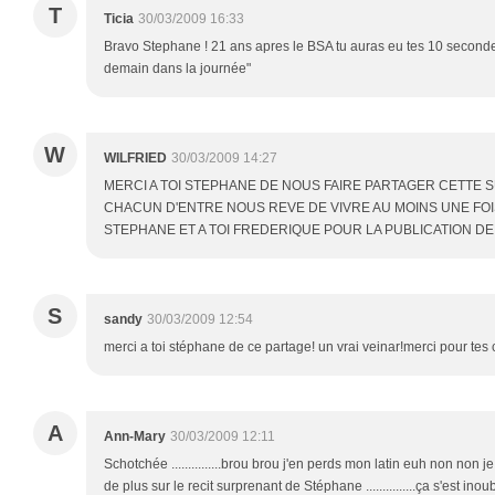
T
Ticia
30/03/2009 16:33
Bravo Stephane ! 21 ans apres le BSA tu auras eu tes 10 secondes.
demain dans la journée"
W
WILFRIED
30/03/2009 14:27
MERCI A TOI STEPHANE DE NOUS FAIRE PARTAGER CETTE
CHACUN D'ENTRE NOUS REVE DE VIVRE AU MOINS UNE FOIS
STEPHANE ET A TOI FREDERIQUE POUR LA PUBLICATION DE 
S
sandy
30/03/2009 12:54
merci a toi stéphane de ce partage! un vrai veinar!merci pour tes 
A
Ann-Mary
30/03/2009 12:11
Schotchée ...............brou brou j'en perds mon latin euh non non je s
de plus sur le recit surprenant de Stéphane ...............ça s'est ino