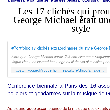
anniversaire par une série de trés belles photos sur un articl
Les 17 clichés qui pro
George Michael était un
style
#Portfolio: 17 clichés extraordinaires du style George
Alors que George Michael aurait fêté son cinquante-cinquième
Vogue Hommes lui rend hommage au fil de ses plus belles phot
https://m.vogue.fr/vogue-hommes/culture/diaporama/george-michael-style-vintage-sur-scene-wham/39693
Conférence biennale à Paris des 16 asso
policiers et gendarmes sur la musique de 
Après une vidéo accompagnée de la musique et d'extraits 