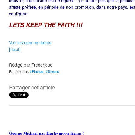
Mais ici, l'optimisme est de rigueur :-) d'autant plus que la public
artiste préféré, en période de non-promotion, dans notre pays, est 
soulignée.
LETS KEEP THE FAITH !!!
Voir les commentaires
[Haut]
Rédigé par
Frédérique
Publié dans
#Photos
,
#Divers
Partager cet article
George Michael par Harleymoon Kemp !