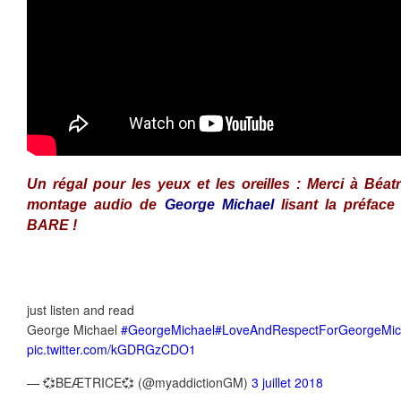
Un régal pour les yeux et les oreilles : Merci à
Béatr
montage audio de
George Michael
lisant la préface
BARE !
just listen and read
George Michael
#GeorgeMichael
#LoveAndRespectForGeorgeMic
pic.twitter.com/kGDRGzCDO1
— 💞BEÆTRICE💞 (@myaddictionGM)
3 juillet 2018