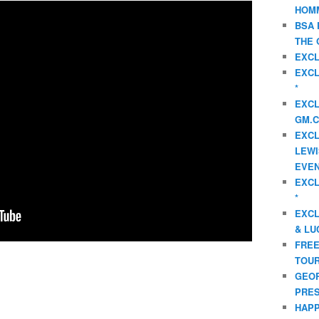
HOMM
BSA 
THE 
EXCL
EXCL
*
EXCL
GM.C
EXCL
LEWI
EVEN
EXCL
*
EXCL
& LU
FREE
TOUR
GEOR
PRES
HAPP