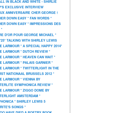
 ALL IN BLACK AND WHITE - SHIRLIE
'S EXCLUSIVE INTERVIEW
UX ANNIVERSAIRE CHER GEORGE !
HER DOWN EASY * FAN WORDS *
HER DOWN EASY * IMPRESSIONS DES
 *
VRE D'OR POUR GEORGE MICHAEL *
*25* TALKING WITH SHIRLEY LEWIS
E LARMOUR * A SPECIAL HAPPY 2014*
E LARMOUR * DUTCH REVIEW *
E LARMOUR * HEAVEN CAN WAIT *
E LARMOUR * PALAIS GARNIER *
E LARMOUR * TWITTERLIGHT IN THE
ST NATIONAAL BRUSSELS 2012 *
E LARMOUR * VIENNA BY
TERLITE SYMPHONICA REVIEW *
E LARMOUR * ZIGGO DOME BY
TERLIGHT AMSTERDAM *
HONICA * SHIRLEY LEWIS 5
RITE'S SONGS *
OO HAVE DIED A POETRY BOOK