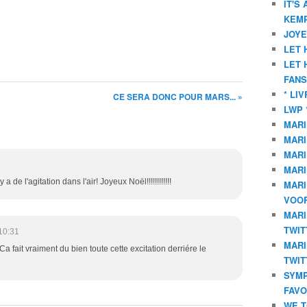
IT'S
KEMP
JOYE
LET 
LET 
FANS
* LI
CE SERA DONC POUR MARS... »
LWP 
MARI
MARI
MARI
MARI
a de l'agitation dans l'air! Joyeux Noël!!!!!!!!!!!!
MARI
VOOR
MARI
TWIT
10:31
MARI
 fait vraiment du bien toute cette excitation derriére le
TWIT
SYMP
FAVO
WE T