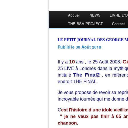
Accueil
NEWS
LIVRE D'
THE BSA PROJECT
Contact
LE PETIT JOURNAL DES GEORGE 
Publié le 30 Août 2018
10
Ge
Il y a
ans , le 25 Août 2008,
25 LIVE à Londres dans la mythi
The Final2
intitulé
, en référen
endroit THE FINAL.
Je vous propose de revoir sa reprise
incroyable tournée qui me donne des
C
est l'histoire d'une idole vieil
" je ne veux pas finir à 65 ans
chanson.