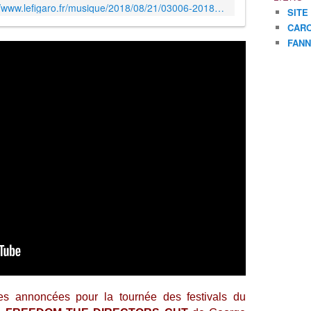
http://www.lefigaro.fr/musique/2018/08/21/03006-20180821ARTFIG00011-elton-john-ou-george-michael-choisis-pour-reveiller-le-robot-opportunity-sur-mars.php
t spéciale dans laqu...
SITE
CARO
FANN
tes annoncées pour la tournée des festivals du