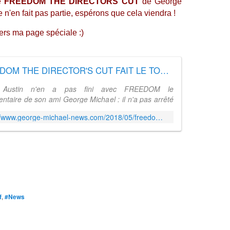
le
FREEDOM THE DIRECTORS CUT
de George
 n'en fait pas partie, espérons que cela viendra !
ers ma page spéciale :)
FREEDOM THE DIRECTOR'S CUT FAIT LE TOUR DU MONDE ! - GEORGE MICHAEL NEWS
 Austin n'en a pas fini avec FREEDOM le
ntaire de son ami George Michael : il n'a pas arrêté
ailler sur le projet et l'envoie autour du monde ! Cette
http://www.george-michael-news.com/2018/05/freedom-the-directors-cut-fait-le-tour-du-monde.html
la version " Direct...
f
,
#News