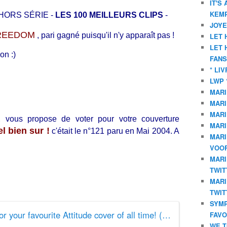
IT'S
KEMP
un HORS SÉRIE -
LES 100 MEILLEURS CLIPS
-
JOYE
REEDOM
, pari gagné puisqu'il n'y apparaît pas !
LET 
LET 
on :)
FANS
* LI
LWP 
MARI
MARI
MARI
E
vous propose de voter pour votre couverture
MARI
l bien sur !
c'était le n°121 paru en Mai 2004. A
MARI
VOOR
MARI
TWIT
MARI
TWIT
SYMP
Vote for your favourite Attitude cover of all time! (Round One)
FAVO
WE T