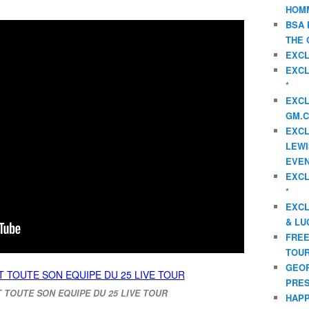
HOMM
BSA 
THE 
EXCL
EXCL
*
EXCL
GM.C
EXCL
LEWI
EVEN
EXCL
*
EXCL
& LU
FREE
TOUR
GEOR
PRES
 TOUTE SON EQUIPE DU 25 LIVE TOUR
HAPP