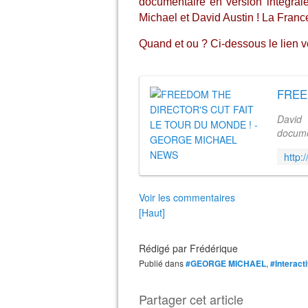
documentaire en version intégra
Michael et David Austin ! La France
Quand et ou ? Ci-dessous le lien v
David
docume
de trav
année, 
Voir les commentaires
[Haut]
Rédigé par
Frédérique
Publié dans
#GEORGE MICHAEL
,
#Interacti
Partager cet article