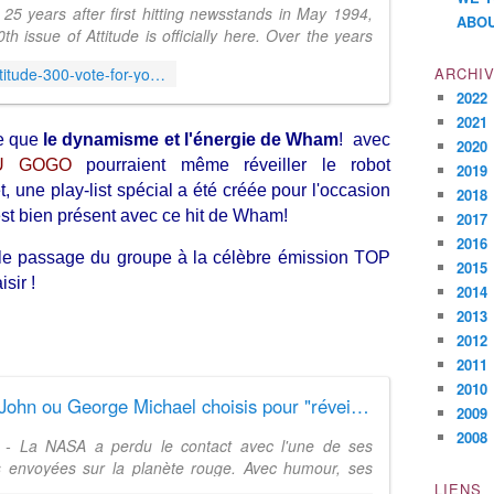
 25 years after first hitting newsstands in May 1994,
ABOU
th issue of Attitude is officially here. Over the years
had film stars, models, pop icons, everyday LGBT
https://www.attitude.co.uk/article/attitude-300-vote-for-your-favourite-cover-of-all-time-round-one/18813/
ARCHI
and even a ...
2022
2021
re que
le dynamisme et l'énergie de Wham
! avec
2020
U GOGO
pourraient même réveiller le robot
2019
une play-list spécial a été créée pour l'occasion
2018
st bien présent avec ce hit de Wham!
2017
2016
+ le passage du groupe à la célèbre émission TOP
2015
sir !
2014
2013
2012
2011
2010
Elton John ou George Michael choisis pour "réveiller" le robot Opportunity sur Mars
2009
2008
- La NASA a perdu le contact avec l'une de ses
 envoyées sur la planète rouge. Avec humour, ses
eurs vont tenter de lui redonner vie grâce à une
LIENS