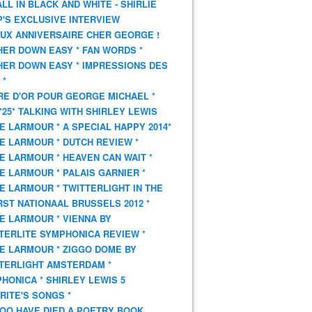
 ALL IN BLACK AND WHITE - SHIRLIE
'S EXCLUSIVE INTERVIEW
UX ANNIVERSAIRE CHER GEORGE !
HER DOWN EASY * FAN WORDS *
HER DOWN EASY * IMPRESSIONS DES
 *
VRE D'OR POUR GEORGE MICHAEL *
*25* TALKING WITH SHIRLEY LEWIS
E LARMOUR * A SPECIAL HAPPY 2014*
E LARMOUR * DUTCH REVIEW *
E LARMOUR * HEAVEN CAN WAIT *
E LARMOUR * PALAIS GARNIER *
E LARMOUR * TWITTERLIGHT IN THE
ST NATIONAAL BRUSSELS 2012 *
E LARMOUR * VIENNA BY
TERLITE SYMPHONICA REVIEW *
E LARMOUR * ZIGGO DOME BY
TERLIGHT AMSTERDAM *
HONICA * SHIRLEY LEWIS 5
RITE'S SONGS *
OO HAVE DIED A POETRY BOOK