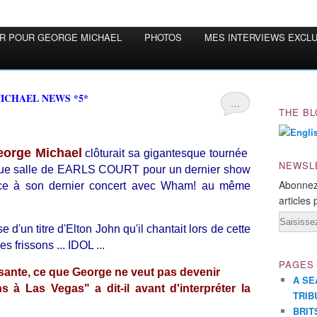
OR POUR GEORGE MICHAEL
PHOTOS
MES INTERVIEWS EXCL
MICHAEL NEWS *5*
…
THE BL
orge Michael
clôturait sa gigantesque tournée
NEWSL
que salle de EARLS COURT pour un dernier show
Abonnez
ce à son dernier concert avec Wham! au même
articles 
Email
 d'un titre d'Elton John qu'il chantait lors de cette
 frissons ... IDOL ...
PAGES
lissante, ce que George ne veut pas devenir
A SE
 à Las Vegas" a dit-il avant d'interpréter la
TRIB
BRIT