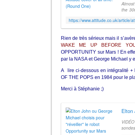
Almost
the 300
we've 
heroes 
Rien de très sérieux mais il s’avè
WAKE ME UP BEFORE YO
OPPORTUNITY sur Mars ! En effet, 
par la NASA et George Michael y e
A lire ci-dessous en intégralité 
OF THE POPS en 1984 pour le plai
Merci à Stéphanie ;)
VIDÉO 
sondes
ingéni