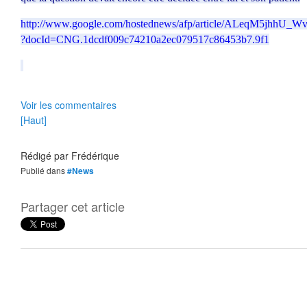
http://www.google.com/hostednews/afp/article/ALeqM5jhhU
?docId=CNG.1dcdf009c74210a2ec079517c86453b7.9f1
Voir les commentaires
[Haut]
Rédigé par
Frédérique
Publié dans
#News
Partager cet article