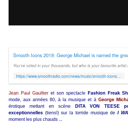
Smooth Icons 2019: George Michael is named the greate
You've voted in your thousands, but who is your favourite artist o
https://www.smoothradio.com/news/music/smooth-icons-2019-listen-live/
Jean Paul Gaultier
et son spectacle
Fashion Freak S
mode, aux années 80, à la musique et à
George Micha
érotique mettant en scéne
DITA VON TEESE pou
exceptionnelles
(tiens!) sur la torride musique de
I W
moment les plus chauds ...