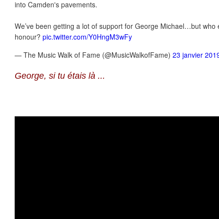
into Camden's pavements.
We’ve been getting a lot of support for George Michael…but who e
honour?
pic.twitter.com/Y0HngM3wFy
— The Music Walk of Fame (@MusicWalkofFame)
23 janvier 201
George, si tu étais là ...