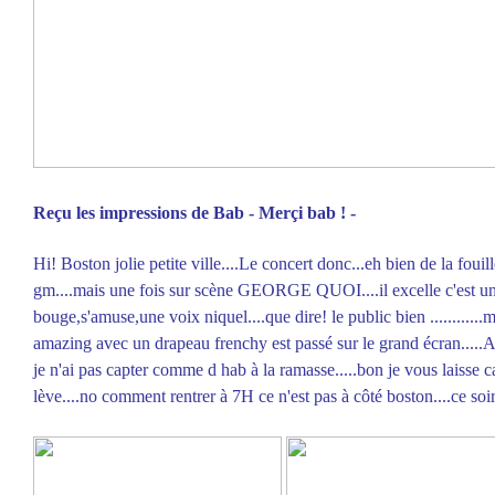
Reçu les impressions de Bab - Merçi bab ! -
Hi! Boston jolie petite ville....Le concert donc...eh bien de la fouil
gm....mais une fois sur scène GEORGE QUOI....il excelle c'est une
bouge,s'amuse,une voix niquel....que dire! le public bien ...........
amazing avec un drapeau frenchy est passé sur le grand écran.....A
je n'ai pas capter comme d hab à la ramasse.....bon je vous laisse c
lève....no comment rentrer à 7H ce n'est pas à côté boston....ce soir 