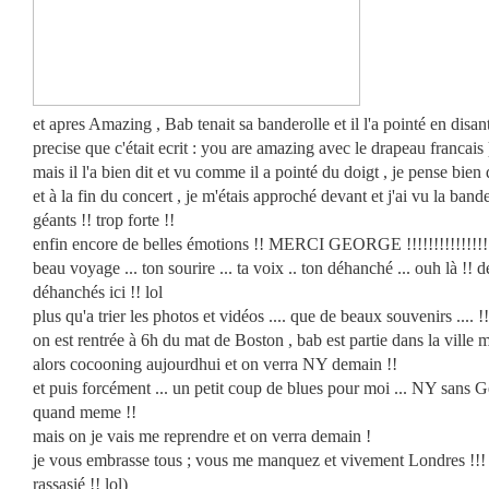
et apres Amazing , Bab tenait sa banderolle et il l'a pointé en disan
precise que c'était ecrit : you are amazing avec le drapeau francais
mais il l'a bien dit et vu comme il a pointé du doigt , je pense bien 
et à la fin du concert , je m'étais approché devant et j'ai vu la band
géants !! trop forte !!
enfin encore de belles émotions !! MERCI GEORGE !!!!!!!!!!!!!!!!!!!
beau voyage ... ton sourire ... ta voix .. ton déhanché ... ouh là !! d
déhanchés ici !! lol
plus qu'a trier les photos et vidéos .... que de beaux souvenirs .... !!
on est rentrée à 6h du mat de Boston , bab est partie dans la ville
alors cocooning aujourdhui et on verra NY demain !!
et puis forcément ... un petit coup de blues pour moi ... NY sans 
quand meme !!
mais on je vais me reprendre et on verra demain !
je vous embrasse tous ; vous me manquez et vivement Londres !!! ( j
rassasié !! lol)