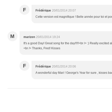
F
Frédérique
20/01/2014 20:07
Cette version est magnifique ! Belle année pour toi et po
M
marizen
20/01/2014 19:24
It's a good Day! Great song for the day!!!!!<br /> :) Really excited
<br /> Thanks, Fred! Kisses
F
Frédérique
20/01/2014 20:06
A wonderful day Mari ! George's Year for sure , kisses ba