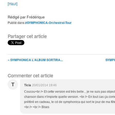
[Haut]
Rédigé par
Frédérique
Publié dans
#SYMPHONICA-Orchestral-Tour
Partager cet article
« SYMPHONICA L'ALBUM SORTIRA...
SYMPH
Commenter cet article
T
Ticia
20/01/2014 19:46
Coucou<br /> Et cette version est très belle... je ne suis pas object
chanson dans n'importe quelle version. <br /> En tout cas ça c
préféré en cadeau, le cd de symphonica qui sort le jour de ma fête
<br /> <br /> Bises