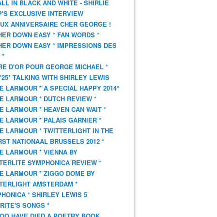
 ALL IN BLACK AND WHITE - SHIRLIE
'S EXCLUSIVE INTERVIEW
UX ANNIVERSAIRE CHER GEORGE !
HER DOWN EASY * FAN WORDS *
HER DOWN EASY * IMPRESSIONS DES
 *
VRE D'OR POUR GEORGE MICHAEL *
*25* TALKING WITH SHIRLEY LEWIS
E LARMOUR * A SPECIAL HAPPY 2014*
E LARMOUR * DUTCH REVIEW *
E LARMOUR * HEAVEN CAN WAIT *
E LARMOUR * PALAIS GARNIER *
E LARMOUR * TWITTERLIGHT IN THE
ST NATIONAAL BRUSSELS 2012 *
E LARMOUR * VIENNA BY
TERLITE SYMPHONICA REVIEW *
E LARMOUR * ZIGGO DOME BY
TERLIGHT AMSTERDAM *
HONICA * SHIRLEY LEWIS 5
RITE'S SONGS *
OO HAVE DIED A POETRY BOOK