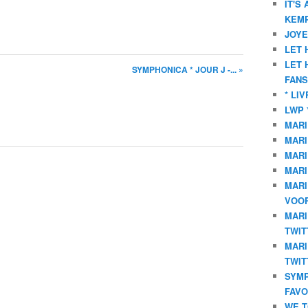
IT'S
KEMP
JOYE
LET 
LET 
SYMPHONICA * JOUR J -... »
FANS
* LI
LWP 
MARI
MARI
MARI
MARI
MARI
VOOR
MARI
TWIT
MARI
TWIT
SYMP
FAVO
WE T