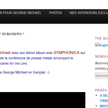
OR POUR GEORGE MICHAEL
PHOTOS
MES INTERVIEWS EXCL
* EURONEWS *
THE BL
ichael
SYMPHONICA
avec son 6éme album solo
sur
NEWSL
 de la conférence de presse initiale annonçant la
Abonnez
cares for me Live.
articles 
e George Michael en français :-)
Email
PAGES
A SE
TRIB
BRIT