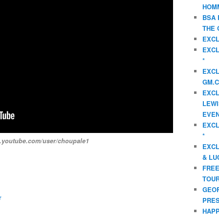
HOMM
BSA 
THE 
EXCL
EXCL
*
EXCL
GM.C
EXCL
LEWI
EVEN
EXCL
*
w.youtube.com/user/choupale1
EXCL
& LU
FREE
TOUR
GEOR
r
PRES
HAPP