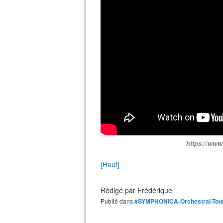
https://ww
[Haut]
Rédigé par
Frédérique
Publié dans
#SYMPHONICA-Orchestral-Tou