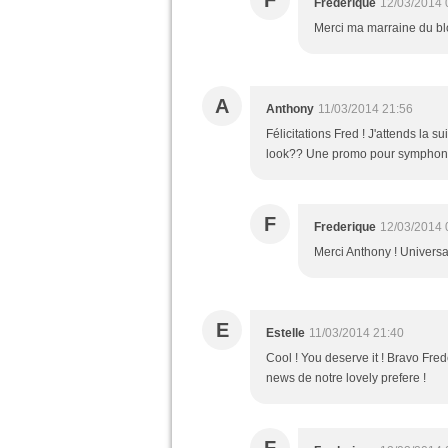
F
Frederique
12/03/2014 
Merci ma marraine du blo
A
Anthony
11/03/2014 21:56
Félicitations Fred ! J'attends la 
look?? Une promo pour symphonic
F
Frederique
12/03/2014 
Merci Anthony ! Universal
E
Estelle
11/03/2014 21:40
Cool ! You deserve it ! Bravo Fre
news de notre lovely prefere !