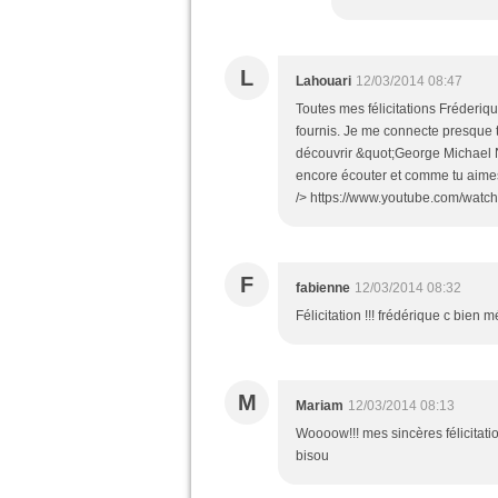
L
Lahouari
12/03/2014 08:47
Toutes mes félicitations Fréderiqu
fournis. Je me connecte presque to
découvrir &quot;George Michael Ne
encore écouter et comme tu aimes
/> https://www.youtube.com/wat
F
fabienne
12/03/2014 08:32
Félicitation !!! frédérique c bien m
M
Mariam
12/03/2014 08:13
Woooow!!! mes sincères félicitatio
bisou