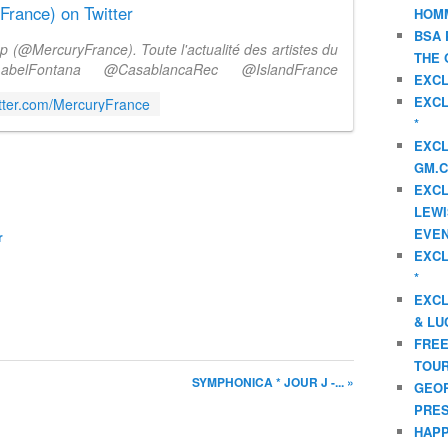
rance) on Twitter
HOMM
BSA 
 (@MercuryFrance). Toute l'actualité des artistes du
THE 
belFontana @CasablancaRec @IslandFrance
EXCL
ULM. Paris
EXCL
witter.com/MercuryFrance
*
EXCL
GM.C
EXCL
LEWI
EVEN
r
EXCL
*
EXCL
& LU
FREE
TOUR
SYMPHONICA * JOUR J -... »
GEOR
PRES
HAPP