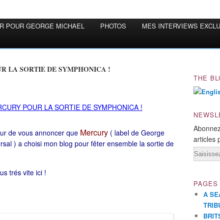
OR POUR GEORGE MICHAEL
PHOTOS
MES INTERVIEWS EXCL
R LA SORTIE DE SYMPHONICA !
THE BL
NEWSL
Abonnez
Mercury
nneur de vous annoncer que
( label de George
articles 
sal ) a choisi mon blog pour fêter ensemble la sortie de
Email
 trés vite ici !
PAGES
A SE
TRIB
BRIT