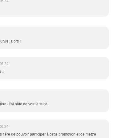
06:24
uivre, alors !
06:24
e !
ère! J'ai hâte de voir la suite!
06:24
s fiére de pouvoir participer à cette promotion et de mettre