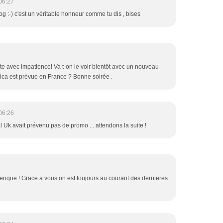
06:27
g :-) c'est un véritable honneur comme tu dis , bises
suite avec impatience! Va t-on le voir bientôt avec un nouveau
a est prévue en France ? Bonne soirée .
06:26
 Uk avait prévenu pas de promo ... attendons la suite !
derique ! Grace a vous on est toujours au courant des dernieres