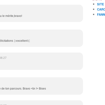
SITE
CARO
FANN
tu le mérite,bravo!
citations :) excellent (:
06:27
e de ton parcours. Bravo <br /> Bises