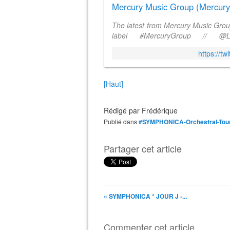
Mercury Music Group (MercuryF
The latest from Mercury Music Group
label #MercuryGroup // @La
@LabelMotown #MercuryRecords #
https://t
[Haut]
Rédigé par
Frédérique
Publié dans
#SYMPHONICA-Orchestral-Tou
Partager cet article
« SYMPHONICA * JOUR J -...
Commenter cet article