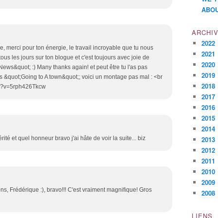
ABOU
ARCHI
2022
e, merci pour ton énergie, le travail incroyable que tu nous
2021
us les jours sur ton blogue et c'est toujours avec joie de
2020
ws&quot; :) Many thanks again! et peut être tu l'as pas
2019
 &quot;Going to A town&quot;; voici un montage pas mal : <br
2018
ch?v=5rph426Tkcw
2017
2016
2015
2014
érité et quel honneur bravo j'ai hâte de voir la suite... biz
2013
2012
2011
2010
2009
ns, Frédérique :), bravo!!! C'est vraiment magnifique! Gros
2008
LIENS