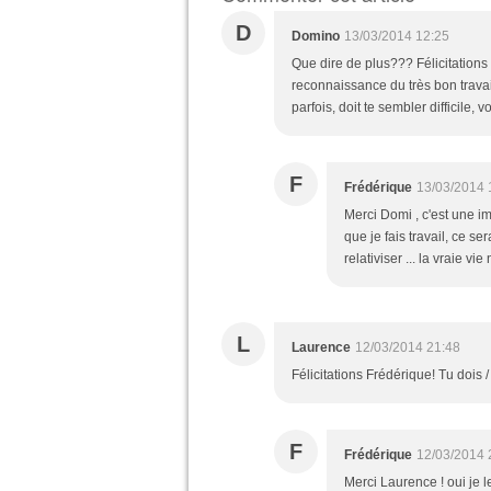
D
Domino
13/03/2014 12:25
Que dire de plus??? Félicitations 
reconnaissance du très bon travai
parfois, doit te sembler difficile,
F
Frédérique
13/03/2014 
Merci Domi , c'est une i
que je fais travail, ce ser
relativiser ... la vraie vi
L
Laurence
12/03/2014 21:48
Félicitations Frédérique! Tu dois
F
Frédérique
12/03/2014 
Merci Laurence ! oui je le