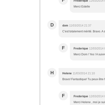
F
Frederique
12/03/2014 
Merci Estelle
D
dom
11/03/2014 21:37
C'est totalement mérité. Bravo. A s
F
Frederique
12/03/2014 
Merci Dom ! Yes ! A suivr
H
Helene
11/03/2014 21:10
Bravo! Fantastique! Tu peux être fi
F
Frederique
12/03/2014 
Merci Helene , moi je sui