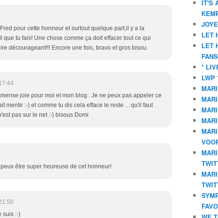
IT'S
KEMP
JOYE
Fred pour cette honneur et surtout quelque part,il y a la
LET 
l que tu fais! Une chose comme ça doit effacer tout ce qui
LET 
 voire décourageant!!! Encore une fois, bravo et gros bisou.
FANS
* LI
LWP 
17:44
MARI
mmense joie pour moi et mon blog . Je ne peux pas appeler ce
MARI
ait mentir :-) et comme tu dis cela efface le reste ... qu'il faut
MARI
e n'est pas sur le net :-) bisous Domi
MARI
MARI
VOOR
MARI
TWIT
 / peux être super heureuse de cet honneur!
MARI
TWIT
SYMP
21:50
FAVO
 suis :-)
WE T