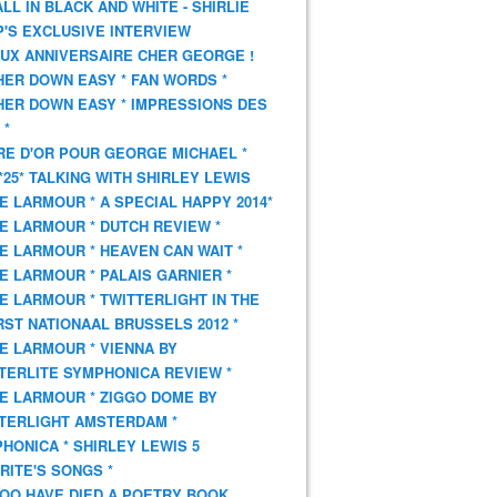
 ALL IN BLACK AND WHITE - SHIRLIE
'S EXCLUSIVE INTERVIEW
UX ANNIVERSAIRE CHER GEORGE !
HER DOWN EASY * FAN WORDS *
HER DOWN EASY * IMPRESSIONS DES
 *
VRE D'OR POUR GEORGE MICHAEL *
*25* TALKING WITH SHIRLEY LEWIS
E LARMOUR * A SPECIAL HAPPY 2014*
E LARMOUR * DUTCH REVIEW *
E LARMOUR * HEAVEN CAN WAIT *
E LARMOUR * PALAIS GARNIER *
E LARMOUR * TWITTERLIGHT IN THE
ST NATIONAAL BRUSSELS 2012 *
E LARMOUR * VIENNA BY
TERLITE SYMPHONICA REVIEW *
E LARMOUR * ZIGGO DOME BY
TERLIGHT AMSTERDAM *
HONICA * SHIRLEY LEWIS 5
RITE'S SONGS *
OO HAVE DIED A POETRY BOOK