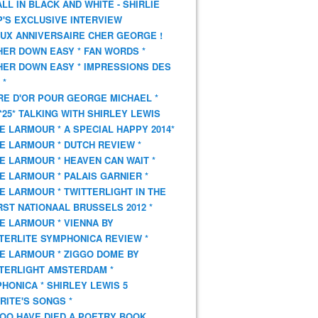
 ALL IN BLACK AND WHITE - SHIRLIE
'S EXCLUSIVE INTERVIEW
UX ANNIVERSAIRE CHER GEORGE !
HER DOWN EASY * FAN WORDS *
HER DOWN EASY * IMPRESSIONS DES
 *
VRE D'OR POUR GEORGE MICHAEL *
*25* TALKING WITH SHIRLEY LEWIS
E LARMOUR * A SPECIAL HAPPY 2014*
E LARMOUR * DUTCH REVIEW *
E LARMOUR * HEAVEN CAN WAIT *
E LARMOUR * PALAIS GARNIER *
E LARMOUR * TWITTERLIGHT IN THE
ST NATIONAAL BRUSSELS 2012 *
E LARMOUR * VIENNA BY
TERLITE SYMPHONICA REVIEW *
E LARMOUR * ZIGGO DOME BY
TERLIGHT AMSTERDAM *
HONICA * SHIRLEY LEWIS 5
RITE'S SONGS *
OO HAVE DIED A POETRY BOOK