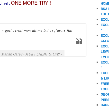
ONE MORE TRY !
ichael :
HOMM
BSA 
THE 
EXCL
EXCL
 « quel serait mon ultime but si j’avais fait
*
EXCL
GM.C
EXCL
LEWI
Mariah Carey - A DIFFERENT STORY -
EVEN
EXCL
*
EXCL
& LU
FREE
TOUR
GEOR
PRES
HAPP