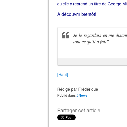
qu'elle y reprend un titre de George M
A découvrir bientôt!
Je le regardais en me disant
tout ce qu’il a fait"
[Haut]
Rédigé par
Frédérique
Publié dans
#News
Partager cet article