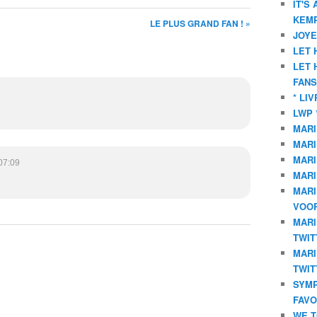
IT'S
KEMP
LE PLUS GRAND FAN ! »
JOYE
LET 
LET 
FANS
* LI
LWP 
MARI
MARI
MARI
07:09
MARI
MARI
VOOR
MARI
TWIT
MARI
TWIT
SYMP
FAVO
WE T