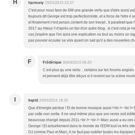
H
harmony
29/03/2015 23:37
C'est pour nous fans de GM une grande vertu que d'etre aussi pat
toujours dit George est trop perfectionniste, et a force de l'etre il
et finalement n'est jamais content de son travail.. Il paraitrait que
2017 au mieux !! d'après un fan d'un autre blog.. si c'est cela je n
cas j'espère que l'on aura une explication ou tout au moins un si
pas pouvoir écouter sa voix quant on sait qu'il a des nouvelles c
F
Frédérique
30/03/2015 06:20
C est plus qu une vertu .. certains sur les forums anglais 
et pensent déjà être déçus si il revient sur la scène musi
I
Ingrid
29/03/2015 16:35
Que d'énergie perdue ! Et de bonne musique aussi !<br /> <br /> M
par cette non sortie. Il ne veut même plus que son remix soit édit
beaucoup changé depuis 2011.<br /> <br /> Marc aussi a eu ces 
George ! Et actuellement dans le monde de l'EDM tout va très vite 
DJ comme Paul et Marc, il ne faut pas oublier toutes les équipes 