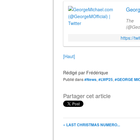
Georg
The 
(@Geor
Team! 
https://tw
[Haut]
Rédigé par
Frédérique
Publié dans
#News
,
#LWP25
,
#GEORGE MI
Partager cet article
« LAST CHRISTMAS NUMERO...