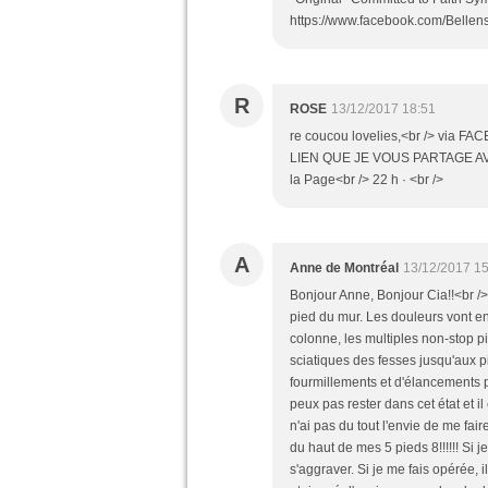
https://www.facebook.com/Belle
R
ROSE
13/12/2017 18:51
re coucou lovelies,<br /> via FA
LIEN QUE JE VOUS PARTAGE AVEC 
la Page<br /> 22 h · <br />
A
Anne de Montréal
13/12/2017 15
Bonjour Anne, Bonjour Cia!!<br /
pied du mur. Les douleurs vont en
colonne, les multiples non-stop p
sciatiques des fesses jusqu'aux 
fourmillements et d'élancements p
peux pas rester dans cet état et il
n'ai pas du tout l'envie de me fair
du haut de mes 5 pieds 8!!!!!! Si j
s'aggraver. Si je me fais opérée, 