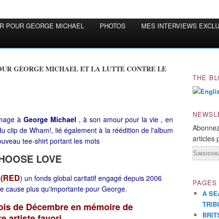
OR POUR GEORGE MICHAEL
PHOTOS
MES INTERVIEWS EXCL
THE BL
NEWSL
mmage à
George Michael
, à son amour pour la vie , en
Abonnez
du clip de Wham!, lié également à la réédition de l'album
articles 
eau tee-shirt portant les mots
Email
HOOSE LOVE
(RED
à
) un fonds global caritatif engagé depuis 2006
PAGES
 une cause plus qu'importante pour George.
A SE
TRIB
mois de Décembre en mémoire de
BRIT
artiste favori ...