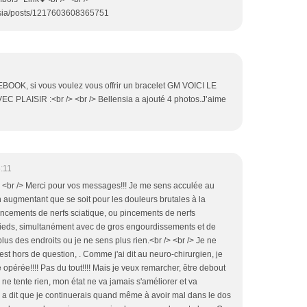
nsia/posts/1217603608365751
CEBOOK, si vous voulez vous offrir un bracelet GM VOICI LE
PLAISIR :<br /> <br /> Bellensia a ajouté 4 photos.J’aime
:11
> <br /> Merci pour vos messages!!! Je me sens acculée au
 augmentant que se soit pour les douleurs brutales à la
incements de nerfs sciatique, ou pincements de nerfs
pieds, simultanément avec de gros engourdissements et de
lus des endroits ou je ne sens plus rien.<br /> <br /> Je ne
 est hors de question, . Comme j'ai dit au neuro-chirurgien, je
e opérée!!!! Pas du tout!!!! Mais je veux remarcher, être debout
e ne tente rien, mon état ne va jamais s'améliorer et va
il a dit que je continuerais quand même à avoir mal dans le dos