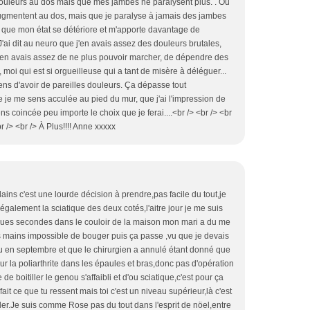
 douleurs au dos mais que mes jambes ne paralysent plus. . Ou
augmentent au dos, mais que je paralyse à jamais des jambes
u que mon état se détériore et m'apporte davantage de
'ai dit au neuro que j'en avais assez des douleurs brutales,
j'en avais assez de ne plus pouvoir marcher, de dépendre des
moi qui est si orgueilleuse qui a tant de misère à déléguer...
ns d'avoir de pareilles douleurs. Ça dépasse tout
 je me sens acculée au pied du mur, que j'ai l'impression de
ns coincée peu importe le choix que je ferai....<br /> <br /> <br
br /> <br /> À Plus!!!! Anne xxxxx
ains c'est une lourde décision à prendre,pas facile du tout,je
i également la sciatique des deux cotés,l'aitre jour je me suis
ues secondes dans le couloir de la maison mon mari a du me
s mains impossible de bouger puis ça passe ,vu que je devais
u en septembre et que le chirurgien a annulé étant donné que
ur la poliarthrite dans les épaules et bras,donc pas d'opération
 de boitiller le genou s'affaibli et d'ou sciatique,c'est pour ça
ait ce que tu ressent mais toi c'est un niveau supérieur,là c'est
eiller.Je suis comme Rose pas du tout dans l'esprit de nöel,entre