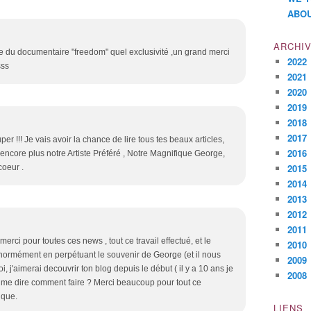
ABOU
ARCHI
du documentaire "freedom" quel exclusivité ,un grand merci
2022
sss
2021
2020
2019
2018
2017
per !!! Je vais avoir la chance de lire tous tes beaux articles,
2016
 encore plus notre Artiste Préféré , Notre Magnifique George,
2015
coeur .
2014
2013
2012
2011
merci pour toutes ces news , tout ce travail effectué, et le
2010
normément en perpétuant le souvenir de George (et il nous
2009
, j'aimerai decouvrir ton blog depuis le début ( il y a 10 ans je
2008
 tu me dire comment faire ? Merci beaucoup pour tout ce
ique.
LIENS