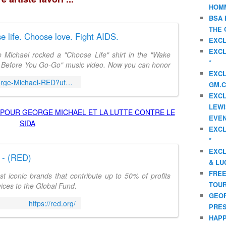
HOMM
BSA 
THE 
e life. Choose love. Fight AIDS.
EXCL
EXCL
 Michael rocked a "Choose Life" shirt in the "Wake
*
Before You Go-Go" music video. Now you can honor
EXCL
mory and rock a limited edition "Choose Love" tee
https://www.omaze.com/made/George-Michael-RED?utm_source=twitter.com&utm_medium=social&utm_content=GeorgeMichael&utm_campaign=made.george-michael-red&utm_term=LaunchPhoto&oa_h=jb72uo
upporting (RED)'s fight
GM.C
EXCL
LEWI
EVEN
EXCL
*
EXCL
- (RED)
& LU
FREE
t iconic brands that contribute up to 50% of profits
TOUR
ces to the Global Fund.
GEOR
https://red.org/
PRES
HAPP