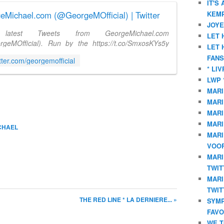
IT'S
eMichael.com (@GeorgeMOfficial) | Twitter
KEMP
JOYE
latest Tweets from GeorgeMichael.com
LET 
geMOfficial). Run by the https://t.co/SmxosKYs5y
LET 
Follow George's personal account @GeorgeMichael
FANS
itter.com/georgemofficial
* LI
LWP 
MARI
MARI
MARI
MARI
CHAEL
MARI
VOOR
MARI
TWIT
MARI
TWIT
THE RED LINE * LA DERNIERE... »
SYMP
FAVO
WE T