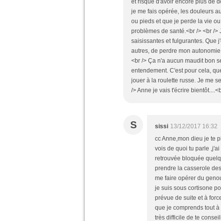
et risqué d'avoir encore plus de
je me fais opérée, les douleurs 
ou pieds et que je perde la vie o
problèmes de santé.<br /> <br /> J
saisissantes et fulgurantes. Que 
autres, de perdre mon autonomie, 
<br /> Ça n'a aucun maudit bon se
entendement. C'est pour cela, que
jouer à la roulette russe. Je me se
/> Anne je vais t'écrire bientôt....<
S
sissi
13/12/2017 16:32
cc Anne,mon dieu je te pl
vois de quoi tu parle ,j'a
retrouvée bloquée quelq
prendre la casserole de
me faire opérer du geno
je suis sous cortisone po
prévue de suite et à force
que je comprends tout à f
très difficile de te cons