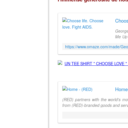
Choos
George
Me Up 
his me
while s
Home 
(RED) partners with the world's mos
from (RED)-branded goods and servi