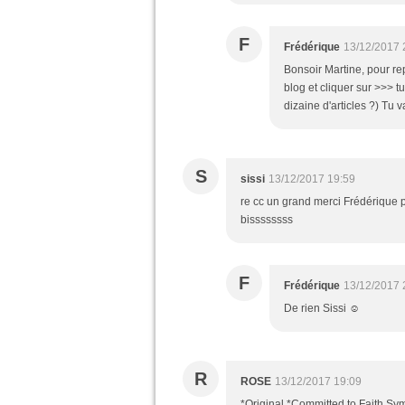
F
Frédérique
13/12/2017 
Bonsoir Martine, pour rep
blog et cliquer sur >>> 
dizaine d'articles ?) Tu v
S
sissi
13/12/2017 19:59
re cc un grand merci Frédérique p
bissssssss
F
Frédérique
13/12/2017 
De rien Sissi ☺
R
ROSE
13/12/2017 19:09
*Original *Committed to Faith Sym