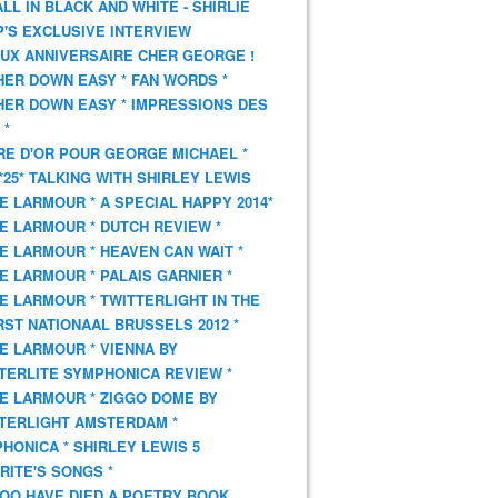
 ALL IN BLACK AND WHITE - SHIRLIE
'S EXCLUSIVE INTERVIEW
UX ANNIVERSAIRE CHER GEORGE !
HER DOWN EASY * FAN WORDS *
HER DOWN EASY * IMPRESSIONS DES
 *
VRE D'OR POUR GEORGE MICHAEL *
*25* TALKING WITH SHIRLEY LEWIS
E LARMOUR * A SPECIAL HAPPY 2014*
E LARMOUR * DUTCH REVIEW *
E LARMOUR * HEAVEN CAN WAIT *
E LARMOUR * PALAIS GARNIER *
E LARMOUR * TWITTERLIGHT IN THE
ST NATIONAAL BRUSSELS 2012 *
E LARMOUR * VIENNA BY
TERLITE SYMPHONICA REVIEW *
E LARMOUR * ZIGGO DOME BY
TERLIGHT AMSTERDAM *
HONICA * SHIRLEY LEWIS 5
RITE'S SONGS *
OO HAVE DIED A POETRY BOOK