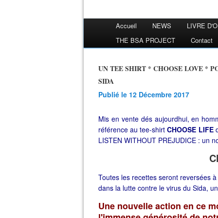
Accueil
NEWS
LIVRE D'
THE BSA PROJECT
Contact
UN TEE SHIRT * CHOOSE LOVE * POUR GEORGE MICHAEL ET LA LUTTE CONTRE LE
SIDA
Publié le 12 Décembre 2017
Mis en vente dés aujourdhui, en ho
référence au tee-shirt
CHOOSE LIFE
LISTEN WITHOUT PREJUDICE : un nouv
C
Toutes les recettes seront reversées 
dans la lutte contre le virus du Sida,
Une nouvelle action en ce 
l'immense générosité de notre 