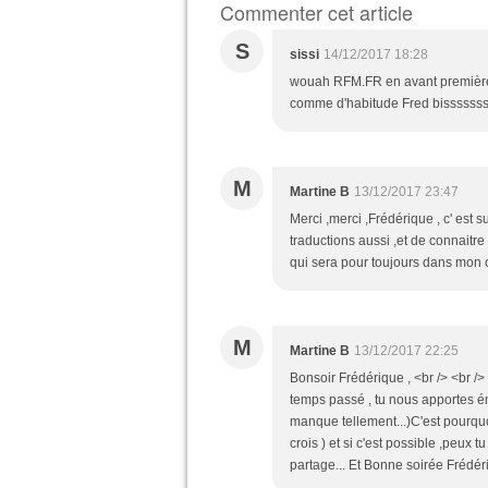
Commenter cet article
S
sissi
14/12/2017 18:28
wouah RFM.FR en avant première 
comme d'habitude Fred bissssss
M
Martine B
13/12/2017 23:47
Merci ,merci ,Frédérique , c' est su
traductions aussi ,et de connaitre
qui sera pour toujours dans mon 
M
Martine B
13/12/2017 22:25
Bonsoir Frédérique , <br /> <br /> 
temps passé , tu nous apportes é
manque tellement...)C'est pourquoi
crois ) et si c'est possible ,peux
partage... Et Bonne soirée Frédér