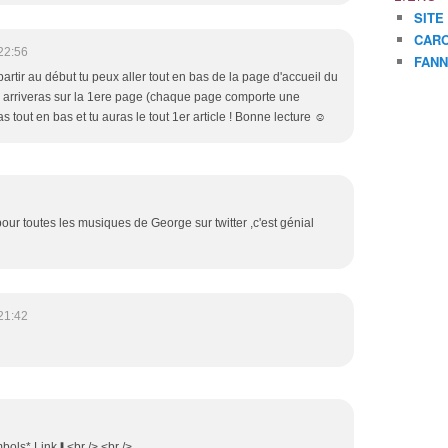
SITE
CARO
22:56
FANN
artir au début tu peux aller tout en bas de la page d'accueil du
tu arriveras sur la 1ere page (chaque page comporte une
as tout en bas et tu auras le tout 1er article ! Bonne lecture ☺
our toutes les musiques de George sur twitter ,c'est génial
21:42
bols* Link⬇<br /> <br />