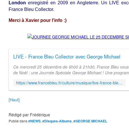
London
enregistré en 2009 en Angleterre. Un LIVE exc
France Bleu Collector.
Merci à Xavier pour l'info :)
LIVE - France Bleu Collector avec George Michael
Ce mercredi 25 décembre de 6h00 à 21h30, France Bleu vous 
de Noël : une Journée Spéciale George Michael ! Une program
grands tubes et la diff...
https://www.francebleu.fr/culture/musique/live-france-bleu-collector-avec-george-michael-1576662852
[Haut]
Rédigé par
Frédérique
Publié dans
#NEWS
,
#Disques-Albums
,
#GEORGE MICHAEL