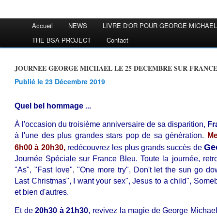
Accueil
NEWS
LIVRE D'OR POUR GEORGE MICHAEL
THE BSA PROJECT
Contact
JOURNEE GEORGE MICHAEL LE 25 DECEMBRE SUR FRANCE
Publié le 23 Décembre 2019
Quel bel hommage ...
À l'occasion du troisième anniversaire de sa disparition,
Fr
à l'une des plus grandes stars pop de sa génération.
Me
Ge
6h00 à 20h30,
redécouvrez les plus grands succès de
Journée Spéciale sur France Bleu. Toute la journée, retro
"As", "Fast love", "One more try", Don't let the sun go do
Last Christmas", I want your sex", Jesus to a child", Som
et bien d'autres.
Et de
20h30 à 21h30
, revivez la magie de George Michae