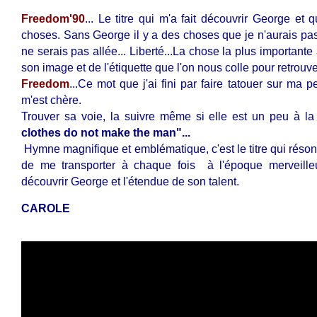
Freedom'90
... Le titre qui m'a fait découvrir George et
choses. Sans George il y a des choses que je n'aurais pas 
ne serais pas allée... Liberté...La chose la plus important
son image et de l'étiquette que l'on nous colle pour retrouver
Freedom
...Ce mot que j'ai fini par faire tatouer sur ma p
m'est chère.
Trouver sa voie, la suivre même si elle est un peu à la 
clothes do not make the man"...
Hymne magnifique et emblématique, c'est le titre qui réson
de me transporter à chaque fois à l'époque merveill
découvrir George et l'étendue de son talent.
CAROLE