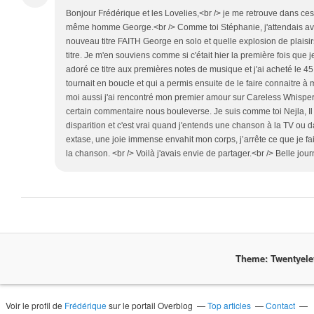
Bonjour Frédérique et les Lovelies,<br /> je me retrouve dans ces 
même homme George.<br /> Comme toi Stéphanie, j'attendais ave
nouveau titre FAITH George en solo et quelle explosion de plaisirs
titre. Je m'en souviens comme si c'était hier la première fois que je 
adoré ce titre aux premières notes de musique et j'ai acheté le 4
tournait en boucle et qui a permis ensuite de le faire connaitre à 
moi aussi j'ai rencontré mon premier amour sur Careless Whisper
certain commentaire nous bouleverse. Je suis comme toi Nejla, Il
disparition et c'est vrai quand j'entends une chanson à la TV ou 
extase, une joie immense envahit mon corps, j’arrête ce que je fai
la chanson. <br /> Voilà j'avais envie de partager.<br /> Belle jou
Theme: Twentyel
Voir le profil de
Frédérique
sur le portail Overblog
Top articles
Contact