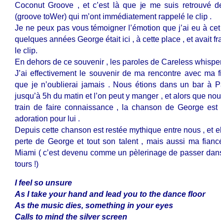
Coconut Groove , et c’est là que je me suis retrouvé d
(groove toWer) qui m’ont immédiatement rappelé le clip .
Je ne peux pas vous témoigner l’émotion que j’ai eu à cet i
quelques années George était ici , à cette place , et avait f
le clip.
En dehors de ce souvenir , les paroles de Careless whisper
J’ai effectivement le souvenir de ma rencontre avec ma 
que je n’oublierai jamais . Nous étions dans un bar à Par
jusqu’à 5h du matin et l’on peut y manger , et alors que no
train de faire connaissance , la chanson de George est
adoration pour lui .
Depuis cette chanson est restée mythique entre nous , et el
perte de George et tout son talent , mais aussi ma fianc
Miami ( c’est devenu comme un pèlerinage de passer dans 
tours !)
I feel so unsure
As I take your hand and lead you to the dance floor
As the music dies, something in your eyes
Calls to mind the silver screen