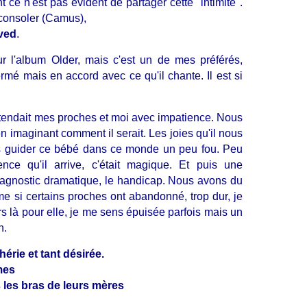
nt ce n'est pas évident de partager cette "intimité".
 consoler (Camus),
ved
.
r l'album Older, mais c'est un de mes préférés,
ermé mais en accord avec ce qu'il chante. Il est si
tendait mes proches et moi avec impatience. Nous
en imaginant comment il serait. Les joies qu'il nous
ns guider ce bébé dans ce monde un peu fou. Peu
ience qu'il arrive, c'était magique. Et puis une
iagnostic dramatique, le handicap. Nous avons du
me si certains proches ont abandonné, trop dur, je
rs là pour elle, je me sens épuisée parfois mais un
n.
érie et tant désirée.
mes
les bras de leurs mères