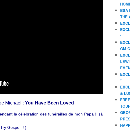
HOMM
BSA 
THE 
EXCL
EXCL
*
EXCL
GM.C
EXCL
LEWI
EVEN
EXCL
*
EXCL
& LU
FREE
ge Michael :
You Have Been Loved
TOUR
GEOR
endant la célébration des funérailles de mon Papa !! (à
PRES
HAPP
 Try Gospel !! )