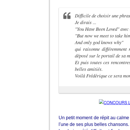
Difficile de choisir une phras
Je dirais ...
"You Have Been Loved" avec 
"But now we meet to take hi
And only god knows why"
qui raisonne différemment 
déposé sur le portail de sa 
Et puis toutes ces rencontres
belles amitiés.
Voilà Frédérique ce sera mo
Un petit moment de répit au calme 
l'une de ses plus belles chansons.