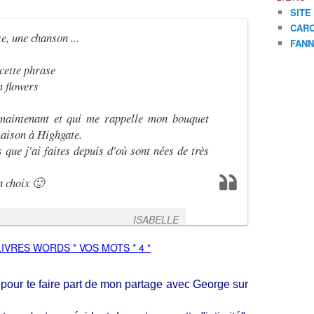
SITE
CARO
e, une chanson ...
FANN
cette phrase
m flowers
maintenant et qui me rappelle mon bouquet
maison à Highgate.
 que j'ai faites depuis d'où sont nées de très
n choix 🙂
ISABELLE
pour te faire part de mon partage avec George sur