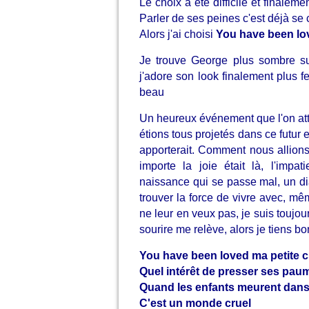
Le choix a été difficile et finaleme
Parler de ses peines c'est déjà se
Alors j'ai choisi
You have been lo
Je trouve George plus sombre su
j'adore son look finalement plus f
beau
Un heureux événement que l'on at
étions tous projetés dans ce futur 
apporterait. Comment nous allio
importe la joie était là, l'impat
naissance qui se passe mal, un d
trouver la force de vivre avec, mê
ne leur en veux pas, je suis toujou
sourire me relève, alors je tiens bo
You have been loved ma petite ch
Quel intérêt de presser ses pau
Quand les enfants meurent dans 
C'est un monde cruel