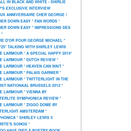
 ALL IN BLACK AND WHITE - SHIRLIE
'S EXCLUSIVE INTERVIEW
UX ANNIVERSAIRE CHER GEORGE !
HER DOWN EASY * FAN WORDS *
HER DOWN EASY * IMPRESSIONS DES
 *
VRE D'OR POUR GEORGE MICHAEL *
*25* TALKING WITH SHIRLEY LEWIS
E LARMOUR * A SPECIAL HAPPY 2014*
E LARMOUR * DUTCH REVIEW *
E LARMOUR * HEAVEN CAN WAIT *
E LARMOUR * PALAIS GARNIER *
E LARMOUR * TWITTERLIGHT IN THE
ST NATIONAAL BRUSSELS 2012 *
E LARMOUR * VIENNA BY
TERLITE SYMPHONICA REVIEW *
E LARMOUR * ZIGGO DOME BY
TERLIGHT AMSTERDAM *
HONICA * SHIRLEY LEWIS 5
RITE'S SONGS *
OO HAVE DIED A POETRY BOOK