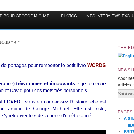
OR POUR GEORGE MICHAEL
PHOTOS
MES INTERVIEWS EXCL
OTS * 4 *
THE BL
 de partages pour remporter le petit livre
WORDS
NEWSL
Abonnez
France)
très intimes et émouvants
et je remercie
articles 
e et David pour ces mots très personnels.
Email
N LOVED
: vous en connaissez l'histoire, elle est
nd amour de George Michael. Elle est triste,
PAGES
'y retrouver lors de la perte d'un être aimé...
A SE
TRIB
BRIT