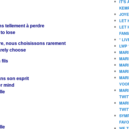
IT'S
KEMP
JOYE
LET 
s tellement à perdre
LET 
 to lose
FANS
* LI
e, nous choisissons rarement
LWP 
arely choose
MARI
MARI
fils
MARI
MARI
MARI
dans son esprit
VOOR
er mind
MARI
lle
TWIT
MARI
TWIT
SYMP
FAVO
lle
WE T