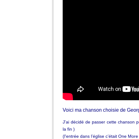
Voici ma chanson choisie de Geor
J'ai décidé de passer cette chanson p
la fin )
(l'entrée dans l’église c’était One More