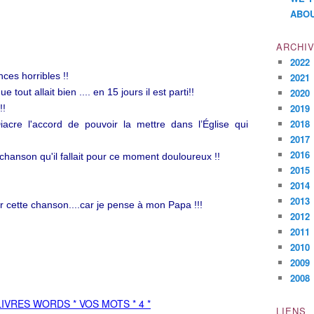
ABOU
ARCHI
2022
ces horribles !!
2021
 tout allait bien ....
en 15 jours il est parti!!
2020
2019
!!
2018
cre l'accord de pouvoir la mettre dans l’Église qui
2017
2016
chanson qu'il fallait pour ce moment douloureux !!
2015
2014
2013
r cette chanson....car je pense à mon Papa !!!
2012
2011
2010
2009
2008
LIENS