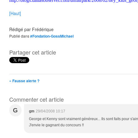
http://blogs.dallasobserver.com/unfairpark/2008/02/hey_kids_ge
[Haut]
Rédigé par
Frédérique
Publié dans
#Fondation-GossMichael
Partager cet article
« Fausse alerte ?
Commenter cet article
G
gm
29/04/2008 10:17
George et Kenny sont vraiment généreux... Ils sont faits pour s'aim
J'envie le gagnant du concours !!