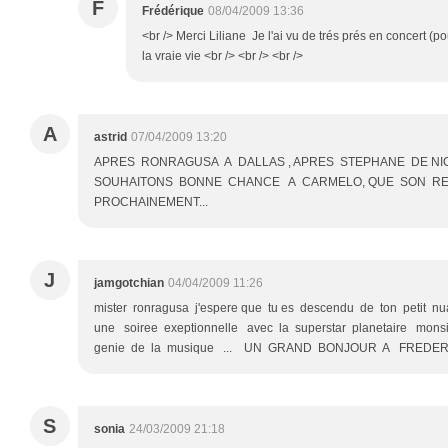
F
Frédérique
08/04/2009 13:36
<br /> Merci Liliane Je l'ai vu de trés prés en concert (po
la vraie vie <br /> <br /> <br />
A
astrid
07/04/2009 13:20
APRES RONRAGUSA A DALLAS , APRES STEPHANE DE N
SOUHAITONS BONNE CHANCE A CARMELO, QUE SON RE
PROCHAINEMENT...
J
jamgotchian
04/04/2009 11:26
mister ronragusa j'espere que tu es descendu de ton petit nu
une soiree exeptionnelle avec la superstar planetaire mons
genie de la musique ... UN GRAND BONJOUR A FREDERIQUE
S
sonia
24/03/2009 21:18