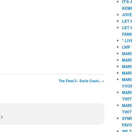
IT'S
KEMP
JOYE
LET 
LET 
FANS
* LI
LWP 
MARI
MARI
MARI
MARI
MARI
The Final 2 - Earls Court... »
VOOR
MARI
TWIT
MARI
TWIT
!!
SYMP
FAVO
WE T