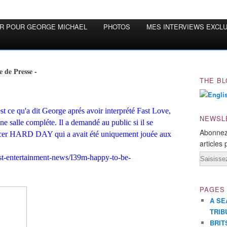
OR POUR GEORGE MICHAEL
PHOTOS
MES INTERVIEWS EXCL
e de Presse -
THE BL
'est ce qu'a dit George aprés avoir interprété Fast Love,
NEWSL
e salle compléte. Il a demandé au public si il se
Abonnez
ancer HARD DAY qui a avait été uniquement jouée aux
articles 
Email
st-entertainment-news/I39m-happy-to-be-
PAGES
A SE
TRIB
BRIT