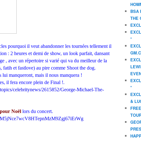
HOMM
BSA 
THE 
EXCL
EXCL
*
EXCL
cles pourquoi il veut abandonner les tournées tellement il
GM.C
tion : 2 heures et demi de show, un look parfait, dansant
EXCL
 , avec un répertoire si varié qui va du meilleur de la
LEWI
, fatih et fastlove) au pire comme Shoot the dog.
EVEN
es lui manqueront, mais il nous manquera !
EXCL
, il fera encore plein de Final !.
*
stopics/celebritynews/2615852/George-Michael-The-
EXCL
& LU
FREE
 pour Noël
lors du concert.
TOUR
e/ALeqM5jNce7wcV8HTepnMzM9Zgj67iErWg
GEOR
PRES
HAPP