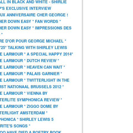
 ALL IN BLACK AND WHITE - SHIRLIE
'S EXCLUSIVE INTERVIEW
UX ANNIVERSAIRE CHER GEORGE !
HER DOWN EASY * FAN WORDS *
HER DOWN EASY * IMPRESSIONS DES
 *
VRE D'OR POUR GEORGE MICHAEL *
*25* TALKING WITH SHIRLEY LEWIS
E LARMOUR * A SPECIAL HAPPY 2014*
E LARMOUR * DUTCH REVIEW *
E LARMOUR * HEAVEN CAN WAIT *
E LARMOUR * PALAIS GARNIER *
E LARMOUR * TWITTERLIGHT IN THE
ST NATIONAAL BRUSSELS 2012 *
E LARMOUR * VIENNA BY
TERLITE SYMPHONICA REVIEW *
E LARMOUR * ZIGGO DOME BY
TERLIGHT AMSTERDAM *
HONICA * SHIRLEY LEWIS 5
RITE'S SONGS *
OO HAVE DIED A POETRY BOOK