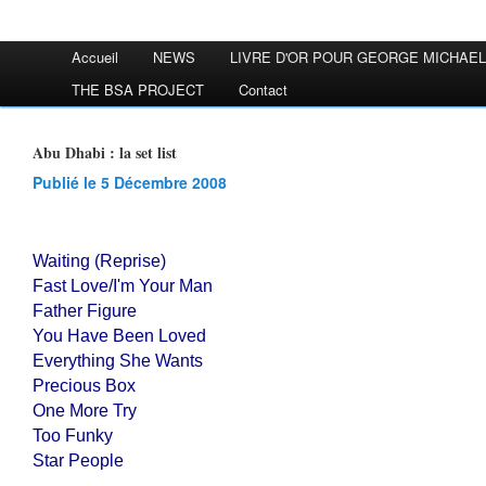
Accueil
NEWS
LIVRE D'OR POUR GEORGE MICHAEL
THE BSA PROJECT
Contact
Abu Dhabi : la set list
Publié le 5 Décembre 2008
Waiting (Reprise)
Fast Love/I'm Your Man
Father Figure
You Have Been Loved
Everything She Wants
Precious Box
One More Try
Too Funky
Star People