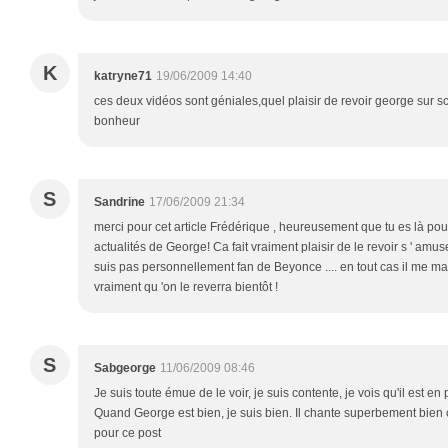
K
katryne71
19/06/2009 14:40
ces deux vidéos sont géniales,quel plaisir de revoir george sur
bonheur
S
Sandrine
17/06/2009 21:34
merci pour cet article Frédérique , heureusement que tu es là pou
actualités de George! Ca fait vraiment plaisir de le revoir s ' am
suis pas personnellement fan de Beyonce .... en tout cas il me m
vraiment qu 'on le reverra bientôt !
S
Sabgeorge
11/06/2009 08:46
Je suis toute émue de le voir, je suis contente, je vois qu'il est en 
Quand George est bien, je suis bien. Il chante superbement bien
pour ce post