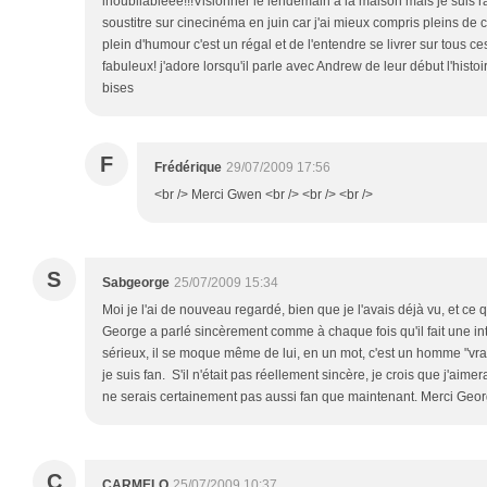
inoubliableee!!!Visionner le lendemain a la maison mais je suis ra
soustitre sur cinecinéma en juin car j'ai mieux compris pleins 
plein d'humour c'est un régal et de l'entendre se livrer sur tous ce
fabuleux! j'adore lorsqu'il parle avec Andrew de leur début l'histoir
bises
F
Frédérique
29/07/2009 17:56
<br /> Merci Gwen <br /> <br /> <br />
S
Sabgeorge
25/07/2009 15:34
Moi je l'ai de nouveau regardé, bien que je l'avais déjà vu, et ce q
George a parlé sincèrement comme à chaque fois qu'il fait une int
sérieux, il se moque même de lui, en un mot, c'est un homme "vrai
je suis fan. S'il n'était pas réellement sincère, je crois que j'aim
ne serais certainement pas aussi fan que maintenant. Merci Geor
C
CARMELO
25/07/2009 10:37