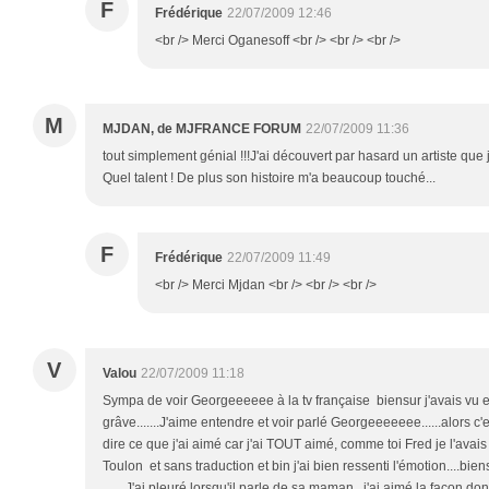
F
Frédérique
22/07/2009 12:46
<br /> Merci Oganesoff <br /> <br /> <br />
M
MJDAN, de MJFRANCE FORUM
22/07/2009 11:36
tout simplement génial !!!J'ai découvert par hasard un artiste qu
Quel talent ! De plus son histoire m'a beaucoup touché...
F
Frédérique
22/07/2009 11:49
<br /> Merci Mjdan <br /> <br /> <br />
V
Valou
22/07/2009 11:18
Sympa de voir Georgeeeeee à la tv française biensur j'avais vu e
grâve.......J'aime entendre et voir parlé Georgeeeeeee......alors c'
dire ce que j'ai aimé car j'ai TOUT aimé, comme toi Fred je l'avai
Toulon et sans traduction et bin j'ai bien ressenti l'émotion....bien
.......J'ai pleuré lorsqu'il parle de sa maman , j'ai aimé la façon do