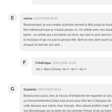
E
emma
22/07/2009 09:40
Bouleversant, je suis restée scotchée devant la télé jusqu'au bou
très intéressant que je n'avais jamais vu. Un artiste avec ses dou
peine ; un artiste qui a les pieds sur terre, qui sait ce qu'il vaut et 
la musique et qui n'a pas la grosse tête. Bref un mec bien quoi!! par
évoqué la mort de son ami....
F
Frédérique
22/07/2009 10:09
<br /> Merci Emma <br /> <br /> <br />
G
Guanette
22/07/2009 08:51
Bonjour,moi aussi, hier, je n'ai pu m'empêcher de regarder ce do
vu.Personnellement j'étais trop jeune pour être fan à l'époque de
cette époque que j'aime chez George. Mon album préféré reste "O
son témoignage sur la perte de son premier Amour et de sa mère