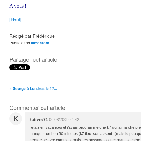
A vous !
[Haut]
Rédigé par
Frédérique
Publié dans
#Interactif
Partager cet article
« George à Londres le 17...
Commenter cet article
K
katryne71
06/08/2009 21:42
j'étais en vacances et j'avais programmé une k7 qui a marché presq
manquer un bon 50 minutes (k7 flou, son absent...)mais le peu que
george se livre comme jamais, les passages concernant sa mère 