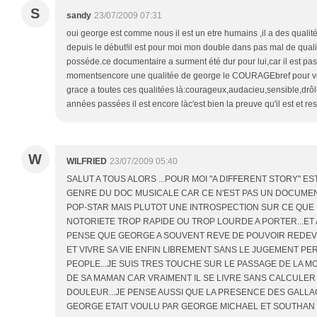
S
sandy
23/07/2009 07:31
oui george est comme nous il est un etre humains ,il a des qualit
depuis le début!il est pour moi mon double dans pas mal de qualit
posséde.ce documentaire a surment été dur pour lui,car il est pas 
momentsencore une qualitée de george le COURAGEbref pour vous 
grace a toutes ces qualitées là:courageux,audacieu,sensible,drô
années passées il est encore làc'est bien la preuve qu'il est et re
W
WILFRIED
23/07/2009 05:40
SALUT A TOUS ALORS ...POUR MOI "A DIFFERENT STORY" E
GENRE DU DOC MUSICALE CAR CE N'EST PAS UN DOCUMENT
POP-STAR MAIS PLUTOT UNE INTROSPECTION SUR CE QUE
NOTORIETE TROP RAPIDE OU TROP LOURDE A PORTER...ET 
PENSE QUE GEORGE A SOUVENT REVE DE POUVOIR REDEV
ET VIVRE SA VIE ENFIN LIBREMENT SANS LE JUGEMENT P
PEOPLE...JE SUIS TRES TOUCHE SUR LE PASSAGE DE LA M
DE SA MAMAN CAR VRAIMENT IL SE LIVRE SANS CALCULER
DOULEUR...JE PENSE AUSSI QUE LA PRESENCE DES GALL
GEORGE ETAIT VOULU PAR GEORGE MICHAEL ET SOUTHAN