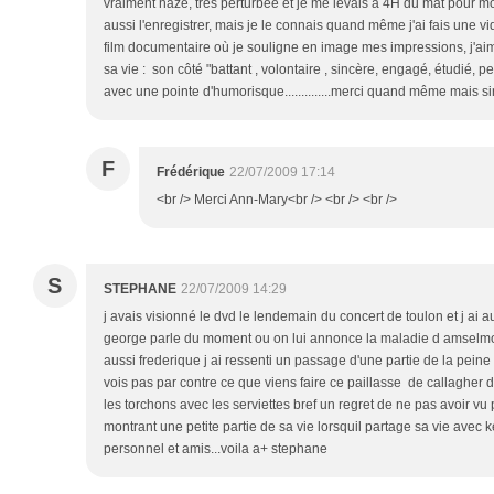
vraiment naze, très perturbée et je me levais à 4H du mat pour mon 
aussi l'enregistrer, mais je le connais quand même j'ai fais une 
film documentaire où je souligne en image mes impressions, j'aim
sa vie : son côté "battant , volontaire , sincère, engagé, étudié, per
avec une pointe d'humorisque..............merci quand même mais 
F
Frédérique
22/07/2009 17:14
<br /> Merci Ann-Mary<br /> <br /> <br />
S
STEPHANE
22/07/2009 14:29
j avais visionné le dvd le lendemain du concert de toulon et j ai 
george parle du moment ou on lui annonce la maladie d amselmo 
aussi frederique j ai ressenti un passage d'une partie de la peine
vois pas par contre ce que viens faire ce paillasse de callagher
les torchons avec les serviettes bref un regret de ne pas avoir v
montrant une petite partie de sa vie lorsquil partage sa vie avec 
personnel et amis...voila a+ stephane