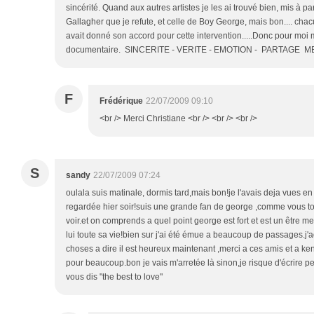
sincérité. Quand aux autres artistes je les ai trouvé bien, mis à par
Gallagher que je refute, et celle de Boy George, mais bon.... ch
avait donné son accord pour cette intervention.....Donc pour moi
documentaire. SINCERITE - VERITE - EMOTION - PARTAGE ME
F
Frédérique
22/07/2009 09:10
<br /> Merci Christiane <br /> <br /> <br />
S
sandy
22/07/2009 07:24
oulala suis matinale, dormis tard,mais bon!je l'avais deja vues en s
regardée hier soir!suis une grande fan de george ,comme vous tous 
voir.et on comprends a quel point george est fort et est un être m
lui toute sa vie!bien sur j'ai été émue a beaucoup de passages.j
choses a dire il est heureux maintenant ,merci a ces amis et a kenn
pour beaucoup.bon je vais m'arretée là sinon,je risque d'écrire
vous dis "the best to love"