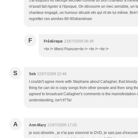
J'ai toujours vu George Michael comme un bon chanteur à minette
m'avait fait rigoler à l'époque. On découvre un mec sensible, un ta
chanteur engagé, un humour décalé etn qui rit de lui même. Bref 
regretter ces années 80-90strandman
F
Frédérique
23/07/2009 06:39
<br /> Merci Francon<br /> <br /> <br />
S
Seb
22/07/2009 22:46
I couldn't agree more with Stephane about Callagher, that bloody 
thing he can do is copy songs from other people and then sing th
agreed to broadcast Callagher's comments is the manisfestation
understanding, isn't it?Ta!
A
Ann-Mary
22/07/2009 17:05
je suis désolée , je n'ai pas visionné le DVD, je sais pas d'excuses