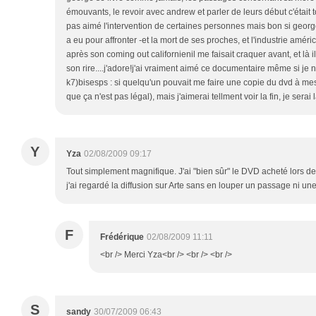
émouvants, le revoir avec andrew et parler de leurs début c'étai
pas aimé l'intervention de certaines personnes mais bon si george
a eu pour affronter -et la mort de ses proches, et l'industrie améri
après son coming out californienil me faisait craquer avant, et là i
son rire....j'adore!j'ai vraiment aimé ce documentaire même si je n'a
k7)bisesps : si quelqu'un pouvait me faire une copie du dvd à mes
que ça n'est pas légal), mais j'aimerai tellment voir la fin, je se
Y
Yza
02/08/2009 09:17
Tout simplement magnifique. J'ai "bien sûr" le DVD acheté lors de
j'ai regardé la diffusion sur Arte sans en louper un passage ni un
F
Frédérique
02/08/2009 11:11
<br /> Merci Yza<br /> <br /> <br />
S
sandy
30/07/2009 06:43