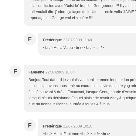
et la conclusion avec "Outside" trop fort Georgeeeee !!!! Il y a un m
qu'il voulait dire j'adore ça façon de le faire.......enfin voilà J'A
reportage, un George vrai et sincère !!!!
F
Frédérique
22/07/2009 11:48
<br /> Merci Valou <br /> <br /> <br />
F
Fabienne
22/07/2009 10:04
Bonjour,Tout dabord je voulais vraiment te remercier pour ton préc
toi, nous pouvons nous tenir au courant de la vie de notre yog ado
était émouvant & drôle. Emouvant, lorsque George parle d'Anse
lorsqu'il s'auto dérisionne Et quel plaisir de revoir Andy & quelqu
que du bonheur !Bonne journée à toutes & à tous !
F
Frédérique
22/07/2009 10:10
<br /> Merci Fabienne <br /> <br /> <br />