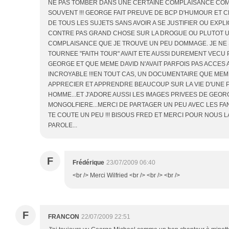
NE PAS TOMBER DANS UNE CERTAINE COMPLAISANCE COM
SOUVENT !!! GEORGE FAIT PREUVE DE BCP D'HUMOUR ET C
DE TOUS LES SUJETS SANS AVOIR A SE JUSTIFIER OU EXPL
CONTRE PAS GRAND CHOSE SUR LA DROGUE OU PLUTOT U
COMPLAISANCE QUE JE TROUVE UN PEU DOMMAGE. JE NE S
TOURNEE "FAITH TOUR" AVAIT ETE AUSSI DUREMENT VECU
GEORGE ET QUE MEME DAVID N'AVAIT PARFOIS PAS ACCES A
INCROYABLE !!!EN TOUT CAS, UN DOCUMENTAIRE QUE ME
APPRECIER ET APPRENDRE BEAUCOUP SUR LA VIE D'UNE 
HOMME...ET J'ADORE AUSSI LES IMAGES PRIVEES DE GEOR
MONGOLFIERE...MERCI DE PARTAGER UN PEU AVEC LES FAN
TE COUTE UN PEU !!! BISOUS FRED ET MERCI POUR NOUS L
PAROLE...
F
Frédérique
23/07/2009 06:40
<br /> Merci Wilfried <br /> <br /> <br />
F
FRANCON
22/07/2009 22:51