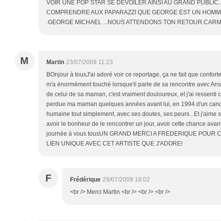
VOIR UNE POP STAR SE DEVOILER AINSI AU GRAND PUBLIC.
COMPRENDRE AUX PAPARAZZI QUE GEORGE EST UN HOMM
.GEORGE MICHAEL ...NOUS ATTENDONS TON RETOUR.CAR
M
Martin
23/07/2009 11:23
BOnjour à tousJ'ai adoré voir ce reportage, ça ne fait que conforter
m'a énormément touché lorsque'il parle de sa rencontre avec Ans
de celui de sa maman, c'est vraiment douloureux, et j'ai ressenti 
perdue ma maman quelques années avant lui, en 1994 d'un canc
humaine tout simplement, avec ses doutes, ses peurs...Et j'aime 
avoir le bonheur de le rencontrer un jour, avoir cette chance avan
journée à vous tousUN GRAND MERCI A FREDERIQUE POUR 
LIEN UNIQUE AVEC CET ARTISTE QUE J'ADORE!
F
Frédérique
29/07/2009 18:02
<br /> Merci Martin <br /> <br /> <br />