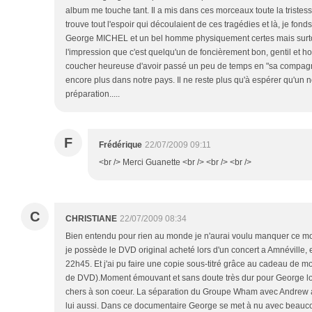
album me touche tant. Il a mis dans ces morceaux toute la tristesse
trouve tout l'espoir qui découlaient de ces tragédies et là, je fonds.
George MICHEL et un bel homme physiquement certes mais surto
l'impression que c'est quelqu'un de foncièrement bon, gentil et ho
coucher heureuse d'avoir passé un peu de temps en "sa compagnie"
encore plus dans notre pays. Il ne reste plus qu'à espérer qu'un 
préparation.....
F
Frédérique
22/07/2009 09:11
<br /> Merci Guanette <br /> <br /> <br />
C
CHRISTIANE
22/07/2009 08:34
Bien entendu pour rien au monde je n'aurai voulu manquer ce 
je possède le DVD original acheté lors d'un concert a Amnéville, e
22h45. Et j'ai pu faire une copie sous-titré grâce au cadeau de mo
de DVD).Moment émouvant et sans doute très dur pour George lorsq
chers à son coeur. La séparation du Groupe Wham avec Andrew a 
lui aussi. Dans ce documentaire George se met à nu avec beauco