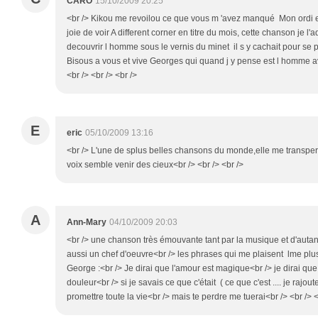
CARO
15/10/2009 20:25
<br /> Kikou me revoilou ce que vous m 'avez manqué Mon ordi e
joie de voir A different corner en titre du mois, cette chanson je l'ad
decouvrir l homme sous le vernis du minet il s y cachait pour se p
Bisous a vous et vive Georges qui quand j y pense est l homme av
<br /> <br /> <br />
E
eric
05/10/2009 13:16
<br /> L'une de splus belles chansons du monde,elle me transperce
voix semble venir des cieux<br /> <br /> <br />
A
Ann-Mary
04/10/2009 20:03
<br /> une chanson très émouvante tant par la musique et d'autant
aussi un chef d'oeuvre<br /> les phrases qui me plaisent lme pl
George :<br /> Je dirai que l'amour est magique<br /> je dirai qu
douleur<br /> si je savais ce que c'était ( ce que c'est .... je rajout
promettre toute la vie<br /> mais te perdre me tuerai<br /> <br /> <