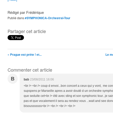
Rédigé par
Frédérique
Publié dans
#SYMPHONICA-Orchestral-Tour
Partager cet article
« Prague est prête ! et...
Le m
Commenter cet article
B
bab
23/08/2011 16:06
<br /> <br /> coup d envoi...bon concert a ceux qui y vont, me con
supspens pr Marseille apres a avoir douté d un orchestre symphon
que seduite cet<br /> été avec sting et son symphonic tour...je s
pas et que vocalement il sera au rendez vous ...wait and see donc!
bisousssssss<br /> <br /> <br /> <br />