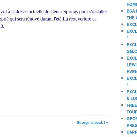
HOMM
BSA 
ril à l'adresse actuelle de Cedar Springs pour s'installer
THE 
prié qui sera rénové durant l'été.La réouverture et
EXCL
10.
EXCL
*
EXCL
GM.C
EXCL
LEWI
EVEN
EXCL
*
EXCL
& LU
FREE
TOUR
GEOR
George is back ! »
PRES
HAPP