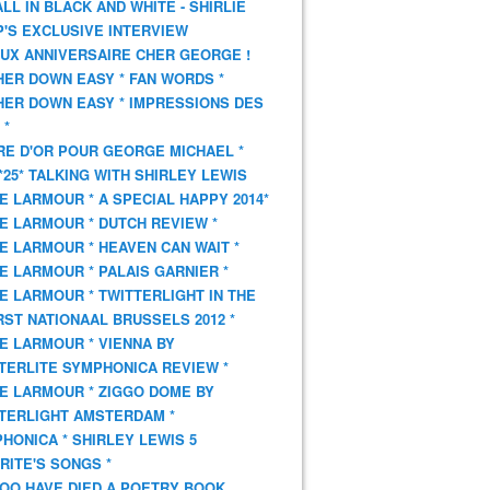
 ALL IN BLACK AND WHITE - SHIRLIE
'S EXCLUSIVE INTERVIEW
UX ANNIVERSAIRE CHER GEORGE !
HER DOWN EASY * FAN WORDS *
HER DOWN EASY * IMPRESSIONS DES
 *
VRE D'OR POUR GEORGE MICHAEL *
*25* TALKING WITH SHIRLEY LEWIS
E LARMOUR * A SPECIAL HAPPY 2014*
E LARMOUR * DUTCH REVIEW *
E LARMOUR * HEAVEN CAN WAIT *
E LARMOUR * PALAIS GARNIER *
E LARMOUR * TWITTERLIGHT IN THE
ST NATIONAAL BRUSSELS 2012 *
E LARMOUR * VIENNA BY
TERLITE SYMPHONICA REVIEW *
E LARMOUR * ZIGGO DOME BY
TERLIGHT AMSTERDAM *
HONICA * SHIRLEY LEWIS 5
RITE'S SONGS *
OO HAVE DIED A POETRY BOOK