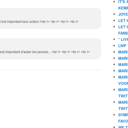
IT'S
KEMP
JOYE
LET 
c'est important leur action !<br /> <br /> <br /> <br />
LET 
FANS
* LI
LWP 
MARI
'est important d'aider les jeunes....<br /> <br /> <br /> <br />
MARI
MARI
MARI
MARI
VOOR
MARI
TWIT
MARI
TWIT
SYMP
FAVO
WE T