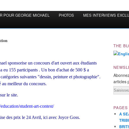
OR POUR GEORGE MICHAEL
PHOTOS
MES INTERVIEWS EXCL
ation
THE BL
el sponsorise un concours d'art ouvert aux étudiants
NEWSL
y a eu 155 participants . Un bon d'achat de 500 $ a
Abonnez
atégories suivantes "dessin, peinture et photographie".
articles 
é au meilleur du concours.
Email
ur le site.
ducation/student-art-contest/
PAGES
A SE
ise des prix le 24 Avril, ici avec Joyce Goss.
TRIB
BRIT