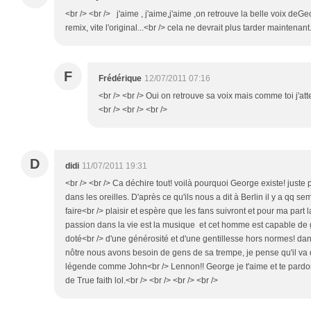
<br /> <br /> j'aime , j'aime,j'aime ,on retrouve la belle voix deG
remix, vite l'original...<br /> cela ne devrait plus tarder maintenant.
F
Frédérique
12/07/2011 07:16
<br /> <br /> Oui on retrouve sa voix mais comme toi j'att
<br /> <br /> <br />
D
didi
11/07/2011 19:31
<br /> <br /> Ca déchire tout! voilà pourquoi George existe! juste
dans les oreilles. D'après ce qu'ils nous a dit à Berlin il y a qq s
faire<br /> plaisir et espère que les fans suivront et pour ma part
passion dans la vie est la musique et cet homme est capable de 
doté<br /> d'une générosité et d'une gentillesse hors normes! 
nôtre nous avons besoin de gens de sa trempe, je pense qu'il va
légende comme John<br /> Lennon!! George je t'aime et te pardo
de True faith lol.<br /> <br /> <br /> <br />