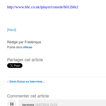
http://www.bbc.co.uk/iplayer/console/b012h6r2
[Haut]
Rédigé par
Frédérique
Publié dans
#News
Partager cet article
« Deon Estus en interview...
Commenter cet article
H
harmony
11/07/2011 23:21