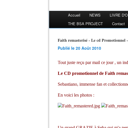
Accueil
NEWS
LIVRE D'
THE BSA PROJECT
Contact
Faith remasterisé - Le cd Promotionnel -
Publié le 20 Août 2010
Tout juste reçu par mail ce jour , un in
Le CD promotionnel de Faith remast
Sebastiano, immense fan et collectionneu
En voici les photos :
Un grand GRAZIE à Seba qui m'a permi