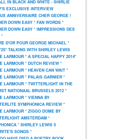
 ALL IN BLACK AND WHITE - SHIRLIE
'S EXCLUSIVE INTERVIEW
UX ANNIVERSAIRE CHER GEORGE !
HER DOWN EASY * FAN WORDS *
HER DOWN EASY * IMPRESSIONS DES
 *
VRE D'OR POUR GEORGE MICHAEL *
*25* TALKING WITH SHIRLEY LEWIS
E LARMOUR * A SPECIAL HAPPY 2014*
E LARMOUR * DUTCH REVIEW *
E LARMOUR * HEAVEN CAN WAIT *
E LARMOUR * PALAIS GARNIER *
E LARMOUR * TWITTERLIGHT IN THE
ST NATIONAAL BRUSSELS 2012 *
E LARMOUR * VIENNA BY
TERLITE SYMPHONICA REVIEW *
E LARMOUR * ZIGGO DOME BY
TERLIGHT AMSTERDAM *
HONICA * SHIRLEY LEWIS 5
RITE'S SONGS *
OO HAVE DIED A POETRY BOOK