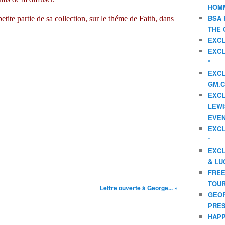
HOMM
BSA 
tite partie de sa collection, sur le théme de Faith, dans
THE 
EXCL
EXCL
*
EXCL
GM.C
EXCL
LEWI
EVEN
EXCL
*
EXCL
& LU
FREE
TOUR
Lettre ouverte à George... »
GEOR
PRES
HAPP