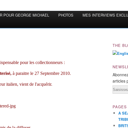
OR POUR GEORGE MICHAEL
PHOTOS
MES INTERVIEWS EXCL
THE BL
dispensable pour les collectionneurs :
NEWSL
erisé,
à paraitre le 27 Septembre 2010.
Abonnez
articles 
r italien, vient de l'acquérir.
Email
PAGES
A SE
TRIB
BRIT
s de la diffuser.