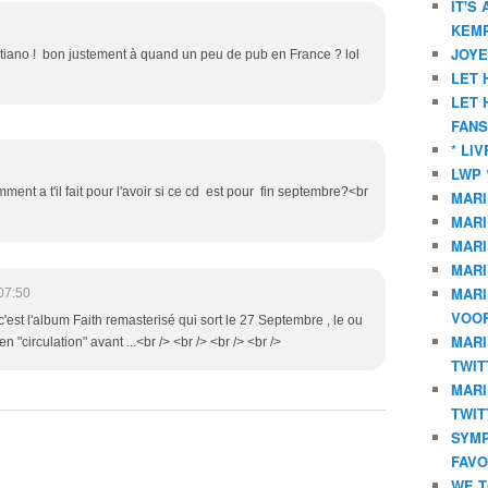
IT'S
KEMP
JOYE
stiano ! bon justement à quand un peu de pub en France ? lol
LET 
LET 
FANS
* LI
LWP 
ment a t'il fait pour l'avoir si ce cd est pour fin septembre?<br
MARI
MARI
MARI
MARI
MARI
07:50
VOOR
 c'est l'album Faith remasterisé qui sort le 27 Septembre , le ou
MARI
 "circulation" avant ...<br /> <br /> <br /> <br />
TWIT
MARI
TWIT
SYMP
FAVO
WE T