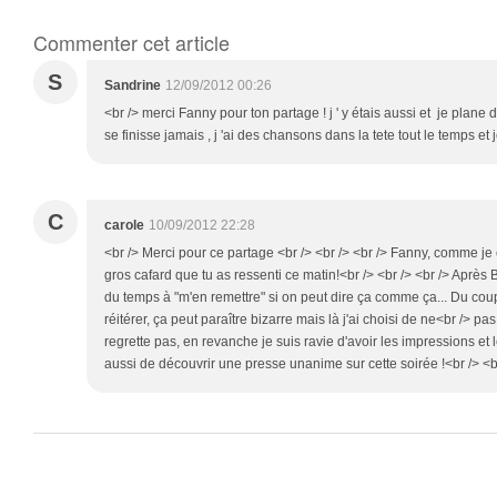
Commenter cet article
S
Sandrine
12/09/2012 00:26
<br /> merci Fanny pour ton partage ! j ' y étais aussi et je plane
se finisse jamais , j 'ai des chansons dans la tete tout le temps et j
C
carole
10/09/2012 22:28
<br /> Merci pour ce partage <br /> <br /> <br /> Fanny, comme j
gros cafard que tu as ressenti ce matin!<br /> <br /> <br /> Après 
du temps à "m'en remettre" si on peut dire ça comme ça... Du coup
réitérer, ça peut paraître bizarre mais là j'ai choisi de ne<br /> p
regrette pas, en revanche je suis ravie d'avoir les impressions et l
aussi de découvrir une presse unanime sur cette soirée !<br /> <br