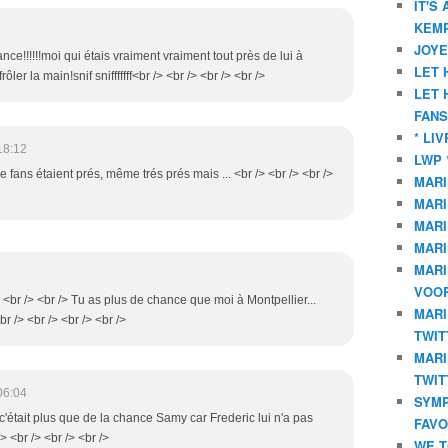
IT'S
KEMP
JOYE
ance!!!!!!moi qui étais vraiment vraiment tout près de lui à
LET 
ler la main!snif snifffffff<br /> <br /> <br /> <br />
LET 
FANS
* LI
18:12
LWP 
 fans étaient prés, même trés prés mais ... <br /> <br /> <br />
MARI
MARI
MARI
MARI
MARI
VOOR
> <br /> <br /> Tu as plus de chance que moi à Montpellier...
MARI
 /> <br /> <br /> <br />
TWIT
MARI
TWIT
06:04
SYMP
c'était plus que de la chance Samy car Frederic lui n'a pas
FAVO
> <br /> <br /> <br />
WE T