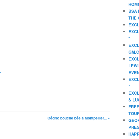
HOMM
BSA 
THE 
EXCL
EXCL
*
EXCL
GM.C
EXCL
LEWI
EVEN
r
EXCL
*
EXCL
& LU
FREE
TOUR
Cédric bouche bée à Montpellier... »
GEOR
PRES
HAPP