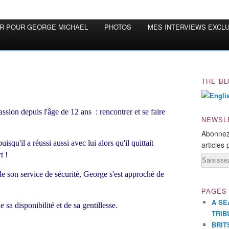
OR POUR GEORGE MICHAEL
PHOTOS
MES INTERVIEWS EXCL
THE BL
ssion depuis l'âge de 12 ans : rencontrer et se faire
NEWSL
Abonnez
isqu'il a réussi aussi avec lui alors qu'il quittait
articles 
t !
Email
de son service de sécurité, George s'est approché de
PAGES
A SE
e sa disponibilité et de sa gentillesse.
TRIB
BRIT