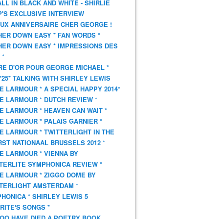
 ALL IN BLACK AND WHITE - SHIRLIE
'S EXCLUSIVE INTERVIEW
UX ANNIVERSAIRE CHER GEORGE !
HER DOWN EASY * FAN WORDS *
HER DOWN EASY * IMPRESSIONS DES
 *
VRE D'OR POUR GEORGE MICHAEL *
*25* TALKING WITH SHIRLEY LEWIS
E LARMOUR * A SPECIAL HAPPY 2014*
E LARMOUR * DUTCH REVIEW *
E LARMOUR * HEAVEN CAN WAIT *
E LARMOUR * PALAIS GARNIER *
E LARMOUR * TWITTERLIGHT IN THE
ST NATIONAAL BRUSSELS 2012 *
E LARMOUR * VIENNA BY
TERLITE SYMPHONICA REVIEW *
E LARMOUR * ZIGGO DOME BY
TERLIGHT AMSTERDAM *
HONICA * SHIRLEY LEWIS 5
RITE'S SONGS *
OO HAVE DIED A POETRY BOOK