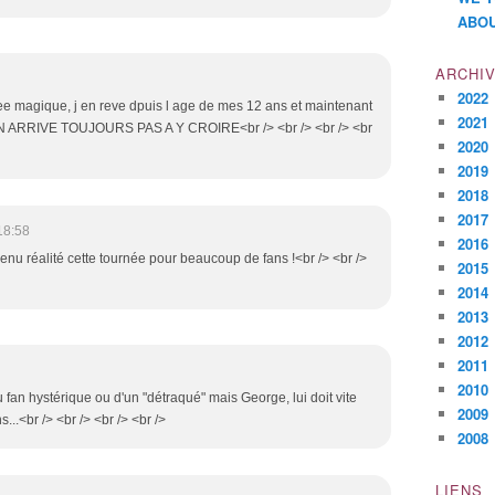
ABOU
ARCHI
2022
iree magique, j en reve dpuis l age de mes 12 ans et maintenant
2021
 JE N ARRIVE TOUJOURS PAS A Y CROIRE<br /> <br /> <br /> <br
2020
2019
2018
2017
18:58
2016
enu réalité cette tournée pour beaucoup de fans !<br /> <br />
2015
2014
2013
2012
2011
2010
du fan hystérique ou d'un "détraqué" mais George, lui doit vite
2009
..<br /> <br /> <br /> <br />
2008
LIENS