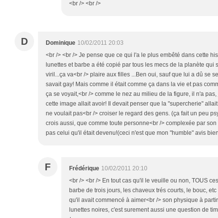
<br /> <br />
D
Dominique
10/02/2011 20:03
<br /> <br /> Je pense que ce qui l'a le plus embêté dans cette hist
lunettes et barbe a été copié par tous les mecs de la planète qui s
viril...ça va<br /> plaire aux filles ...Ben oui, sauf que lui a dû se s
savait gay! Mais comme il était comme ça dans la vie et pas com
ça se voyait,<br /> comme le nez au milieu de la figure, il n'a pas,
cette image allait avoir! Il devait penser que la "supercherie" allai
ne voulait pas<br /> croiser le regard des gens. (ça fait un peu p
crois aussi, que comme toute personne<br /> complexée par son po
pas celui qu'il était devenu!(ceci n'est que mon "humble" avis bien 
F
Frédérique
10/02/2011 20:10
<br /> <br /> En tout cas qu'il le veuille ou non, TOUS ces 
barbe de trois jours, les chaveux trés courts, le bouc, etc .
qu'il avait commencé à aimer<br /> son physique à partir 
lunettes noires, c'est surement aussi une question de timid