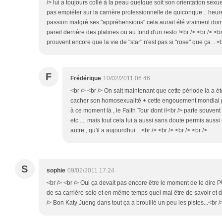
/> lui a toujours collé à la peau quelque soit son orientation sexuel
pas empiéter sur la carrière professionnelle de quiconque .. heure
passion malgré ses "appréhensions" cela aurait été vraiment dom
pareil derrière des platines ou au fond d'un resto !<br /> <br /> 
prouvent encore que la vie de "star" n'est pas si "rose" que ça .. <b
F
Frédérique
10/02/2011 06:46
<br /> <br /> On sait maintenant que cette période là a é
cacher son homosexualité + cette engouement mondial p
à ce moment là , le Faith Tour dont il<br /> parle souven
etc .... mais tout cela lui a aussi sans doute permis aussi d
autre , qu'il a aujourdhui ...<br /> <br /> <br /> <br />
S
sophie
09/02/2011 17:24
<br /> <br /> Oui ça devait pas encore être le moment de le di
de sa carrière solo et en même temps quel mal être de savoir et de
/> Bon Katy Jueng dans tout ça a brouillé un peu les pistes...<br />