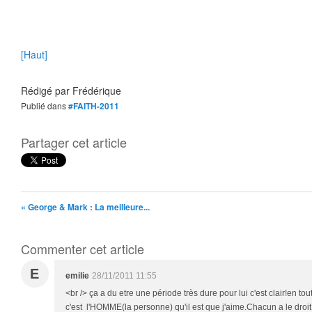
[Haut]
Rédigé par
Frédérique
Publié dans
#FAITH-2011
Partager cet article
« George & Mark : La meilleure...
Commenter cet article
E
emilie
28/11/2011 11:55
<br /> ça a du etre une période très dure pour lui c'est clair!en t
c'est l'HOMME(la personne) qu'il est que j'aime.Chacun a le droit d