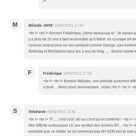
/>
M
Mélodie :0059:
10/02/2011 17:44
<br /> <br /> Bonsoir Frédérique, j'aime beaucoup le " Je savais qu
y a plus de 20 ans il faut reconnaître qu'il fallait du courage (et d
l'avouer surtout pour un sex symbole comme George, pas évident ...
Byrthday et félicitations pour tes 3 ans de blog ..... Bonne soirée k
F
Frédérique
10/02/2011 17:50
<br /> <br /> Bonsoir Mélodie, une période surement diffici
a duré ... Merci pour l'anniversaire , bises <br /> <br /> <b
S
Stéphanie
09/02/2011 23:41
<br /> <br /> "P...... c'est cool" ah oui c'est sur et confirmé ! <br />
être difficile surtout pour LE sex symbol des années 80' .. <br /> <b
exemple que ce métier ne lui convenait pas AH NON moi je suis p