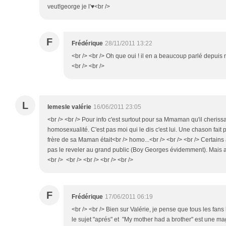
veut!george je l'♥<br />
F
Frédérique
28/11/2011 13:22
<br /> <br /> Oh que oui ! il en a beaucoup parlé depuis ma
<br /> <br />
L
lemesle valérie
16/06/2011 23:05
<br /> <br /> Pour info c'est surtout pour sa Mmaman qu'il cherissa
homosexualité. C'est pas moi qui le dis c'est lui. Une chason fait 
frère de sa Maman était<br /> homo...<br /> <br /> <br /> Certains 
pas le reveler au grand public (Boy Georges évidemment). Mais au
<br /> <br /> <br /> <br /> <br />
F
Frédérique
17/06/2011 06:19
<br /> <br /> Bien sur Valérie, je pense que tous les fans
le sujet "aprés" et "My mother had a brother" est une ma