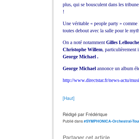
plus, qui se bousculent dans les tribun
!
Une véritable « people party » comme
toutes debout avec la salle pour le my
On a noté notamment
Gilles Lellouch
Christophe Willem
, particulièrement 
George Michael .
George Michael
annonce un album élec
http://www.directstar.fr/news-actu/mu
[Haut]
Rédigé par
Frédérique
Publié dans
#SYMPHONICA-Orchestral-Tou
Partager cet article