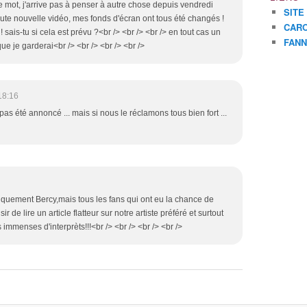
le mot, j'arrive pas à penser à autre chose depuis vendredi
SITE
 toute nouvelle vidéo, mes fonds d'écran ont tous été changés !
CARO
sais-tu si cela est prévu ?<br /> <br /> <br /> en tout cas un
FANN
e je garderai<br /> <br /> <br /> <br />
18:16
pas été annoncé ... mais si nous le réclamons tous bien fort ...
uniquement Bercy,mais tous les fans qui ont eu la chance de
isir de lire un article flatteur sur notre artiste préféré et surtout
 immenses d'interprèts!!!<br /> <br /> <br /> <br />