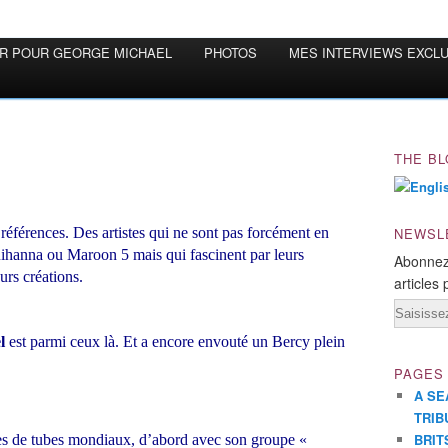
OR POUR GEORGE MICHAEL
PHOTOS
MES INTERVIEWS EXCL
THE BL
s références. Des artistes qui ne sont pas forcément en
NEWSL
ihanna ou Maroon 5 mais qui fascinent par leurs
Abonnez
urs créations.
articles 
Email
l
est parmi ceux là. Et a encore envouté un Bercy plein
PAGES
A SE
TRIB
BRIT
nes de tubes mondiaux, d’abord avec son groupe «