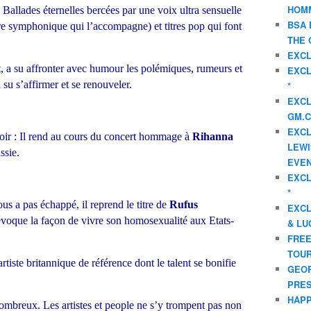
HOMM
 Ballades éternelles bercées par une voix ultra sensuelle
BSA 
tre symphonique qui l’accompagne) et titres pop qui font
THE 
EXCL
t, a su affronter avec humour les polémiques, rumeurs et
EXCL
 su s’affirmer et se renouveler.
*
EXCL
GM.C
EXCL
e soir : Il rend au cours du concert hommage à
Rihanna
LEWI
ssie.
EVEN
EXCL
*
us a pas échappé, il reprend le titre de
Rufus
EXCL
voque la façon de vivre son homosexualité aux Etats-
& LU
FREE
TOUR
rtiste britannique de référence dont le talent se bonifie
GEOR
PRES
HAPP
 nombreux. Les artistes et people ne s’y trompent pas non