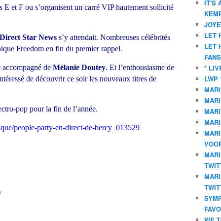
IT'S
es E et F ou s’organisent un carré VIP hautement sollicité
KEMP
JOYE
LET 
Direct Star News
s’y attendait. Nombreuses célébrités
LET 
thique Freedom en fin du premier rappel.
FANS
e
accompagné de
Mélanie Doutey
. Et l’enthousiasme de
* LI
LWP 
intéressé de découvrir ce soir les nouveaux titres de
MARI
MARI
tro-pop pour la fin de l’année.
MARI
MARI
sique/people-party-en-direct-de-bercy_013529
MARI
VOOR
MARI
TWIT
MARI
TWIT
r
SYMP
FAVO
WE T