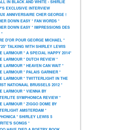
 ALL IN BLACK AND WHITE - SHIRLIE
'S EXCLUSIVE INTERVIEW
UX ANNIVERSAIRE CHER GEORGE !
HER DOWN EASY * FAN WORDS *
HER DOWN EASY * IMPRESSIONS DES
 *
VRE D'OR POUR GEORGE MICHAEL *
*25* TALKING WITH SHIRLEY LEWIS
E LARMOUR * A SPECIAL HAPPY 2014*
E LARMOUR * DUTCH REVIEW *
E LARMOUR * HEAVEN CAN WAIT *
E LARMOUR * PALAIS GARNIER *
E LARMOUR * TWITTERLIGHT IN THE
ST NATIONAAL BRUSSELS 2012 *
E LARMOUR * VIENNA BY
TERLITE SYMPHONICA REVIEW *
E LARMOUR * ZIGGO DOME BY
TERLIGHT AMSTERDAM *
HONICA * SHIRLEY LEWIS 5
RITE'S SONGS *
OO HAVE DIED A POETRY BOOK