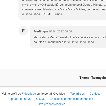
alors pourquoi pas de nouveau<br /> recommencer...En tout cas, j
/> <br /> <br /> Ont va bientôt voir plein de petit George Michael
cheveux ressemblantes...<br /> <br /> <br /> Allez, bonne journ
/> <br /> <br /> CARMELO<br />
F
Frédérique
02/04/2012 06:06
<br /> <br /> Merci Carmelo, tu m'as fait rire car j'ai cru 
pour ton humour! bises<br /> <br /> <br /> <br />
Theme: Twentyel
Voir le profil de
Frédérique
sur le portail Overblog
Top articles
Contact
Signaler un abus
C.G.U.
Cookies et données personnelles
Préférences cookies