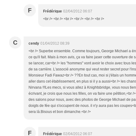
F
Frédérique
02/04/2012 06:07
<br /> <br /> <br /> <br /> <br /> <br />
C
cendy
01/04/2012 08:39
<br /> Superbe ensemble. Comme toujours, George Michael a én
ce qu'il fait. Mais à mon avis, ça va faire jaser cette ouverture de 
se lancer, car<br /> les "hommes" vont avoir le choix avec tous le
de sa carrière. L'associé anonyme qui veut rester secret pour l'ins
Monsieur Fadi Fawaz<br /> ??En tout cas, moi si j'étais un homme 
aller dans cet établissement, en plus si il y a aussi<br /> les chan
Nirvana !!!Les mecs, si vous allez à Knightsbridge, vous nous tie
écrivant, je crois que nous les filles, on va faire une pétition,<br /
des salons pour nous, avec des photos de George Michael de par
doigts de fée qui s'occupent de nous. il n'y aura pas les coupes<br
sera là.Bisous et bon dimanche.<br />
F
Frédérique
02/04/2012 06:07