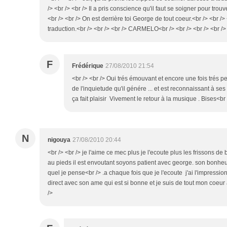
/> <br /> <br /> Il a pris conscience qu'il faut se soigner pour trou
<br /> <br /> On est derrière toi George de tout coeur.<br /> <br />
traduction.<br /> <br /> <br /> CARMELO<br /> <br /> <br /> <br />
F
Frédérique
27/08/2010 21:54
<br /> <br /> Oui trés émouvant et encore une fois trés pe
de l'inquietude qu'il génére ... et est reconnaissant à ses 
ça fait plaisir Vivement le retour à la musique . Bises<br /
N
nigouya
27/08/2010 20:44
<br /> <br /> je l'aime ce mec plus je l'ecoute plus les frissons d
au pieds il est envoutant soyons patient avec george. son bonheu
quel je pense<br /> .a chaque fois que je l'ecoute j'ai l'impress
direct avec son ame qui est si bonne et je suis de tout mon coeur a
/>