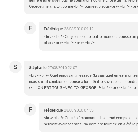
derrière lui et que nous ne souhaitons qu'une chose qu'il aille bie
George, merci à toi, bonne<br /> journée, bisous<br /> <br /> <br /
F
Frédérique
28/08/2010 09:12
<br /> <br /> Oui je crois que tout le monde a poussé u
bises.<br /> <br /> <br /> <br />
S
Stéphanie
27/08/2010 22:07
<br /> <br /> Quel émouvant message (tu sais quel en est mon sent
mais sait t'il combien on pense à lui ... Si il le savait cela le rendr
/> ... ON EST TOUS AVEC TOI GEORGE !!!<br /> <br /> <br /> <br 
F
Frédérique
28/08/2010 07:35
<br /> <br /> Oui trés émouvant ... Il se rend compte du s
peuvent avoir ses fans , sa derniere tournée en a été la p