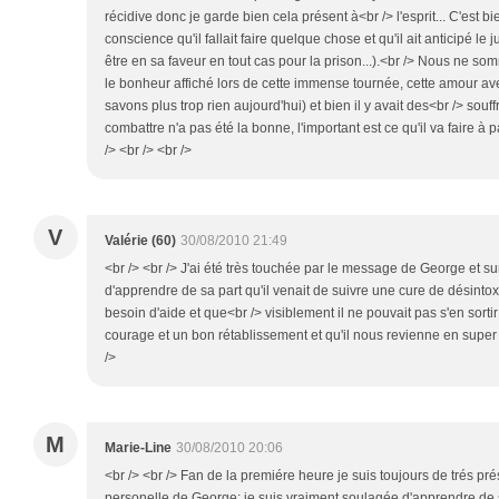
récidive donc je garde bien cela présent à<br /> l'esprit... C'est bien
conscience qu'il fallait faire quelque chose et qu'il ait anticipé le
être en sa faveur en tout cas pour la prison...).<br /> Nous ne s
le bonheur affiché lors de cette immense tournée, cette amour a
savons plus trop rien aujourd'hui) et bien il y avait des<br /> souf
combattre n'a pas été la bonne, l'important est ce qu'il va faire à p
/> <br /> <br />
V
Valérie (60)
30/08/2010 21:49
<br /> <br /> J'ai été très touchée par le message de George et su
d'apprendre de sa part qu'il venait de suivre une cure de désintox, q
besoin d'aide et que<br /> visiblement il ne pouvait pas s'en sortir
courage et un bon rétablissement et qu'il nous revienne en super f
/>
M
Marie-Line
30/08/2010 20:06
<br /> <br /> Fan de la premiére heure je suis toujours de trés prés 
personelle de George; je suis vraiment soulagée d'apprendre de s