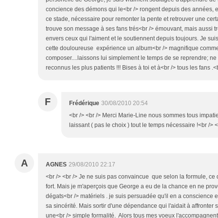
concience des démons qui le<br /> rongent depuis des années, et
ce stade, nécessaire pour remonter la pente et retrouver une cert
trouve son message à ses fans trés<br /> émouvant, mais aussi tr
envers ceux qui l'aiment et le soutiennent depuis toujours. Je sui
cette douloureuse expérience un album<br /> magnifique comme 
composer....laissons lui simplement le temps de se reprendre; n
reconnus les plus patients !!! Bises à toi et à<br /> tous les fans .<b
F
Frédérique
30/08/2010 20:54
<br /> <br /> Merci Marie-Line nous sommes tous impatien
laissant ( pas le choix ) tout le temps nécessaire !<br /> <
A
AGNES
29/08/2010 22:17
<br /> <br /> Je ne suis pas convaincue que selon la formule, ce q
fort. Mais je m'aperçois que George a eu de la chance en ne pro
dégats<br /> matériels . je suis persuadée qu'il en a conscience e
sa sincérité. Mais sortir d'une dépendance qui l'aidait à affronter 
une<br /> simple formalité. Alors tous mes voeux l'accompagnen