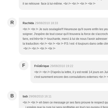
il se retrouve face à lui-même. <br /> <br /> <br /> <br />
R
Rachida
29/08/2010 18:33
<br /> <br /> Je suis soulagée!!! Heureuse qu'il ouvre enfin les ye
soigner. J'espère de tout coeur qu'il trouvera la force de s'accroche
fans, est très<br /> touchante, merci à lui de nous l'avoir adresser
la traduction.<br /> <br /> <br /> P.S / est -il toujours dans cette c
<br /> <br /> <br /> <br />
F
Frédérique
29/08/2010 19:22
<br /> <br /> D'aprés la lettre, il y est resté 14 jours en Juil
c'est surement encore des consulations externes.<br /> <b
B
bab
29/08/2010 16:11
<br /> <br /> eh bien ce message pr ses fans prouve le respect qu'
....j espère que la cure lui sera profitable en tout cas quoiqu il f