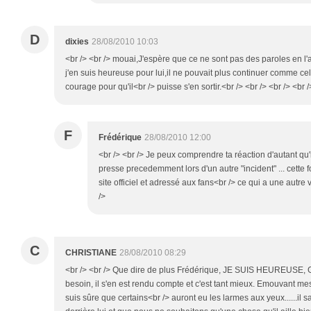
D
dixies
28/08/2010 10:03
<br /> <br /> mouai,J'espère que ce ne sont pas des paroles en l'ai
j'en suis heureuse pour lui,il ne pouvait plus continuer comme cela
courage pour qu'il<br /> puisse s'en sortir.<br /> <br /> <br /> <br /
F
Frédérique
28/08/2010 12:00
<br /> <br /> Je peux comprendre ta réaction d'autant q
presse precedemment lors d'un autre "incident" ... cette fo
site officiel et adressé aux fans<br /> ce qui a une autre v
/>
C
CHRISTIANE
28/08/2010 08:29
<br /> <br /> Que dire de plus Frédérique, JE SUIS HEUREUSE, Ge
besoin, il s'en est rendu compte et c'est tant mieux. Emouvant me
suis sûre que certains<br /> auront eu les larmes aux yeux......il