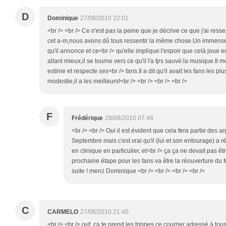
D
Dominique
27/08/2010 22:01
<br /> <br /> Ce n'est pas la peine que je décrive ce que j'ai re
cet a-m,nous avons dû tous ressentir la même chose.Un immense
qu'il annonce et ce<br /> qu'elle implique:l'espoir que celà joue e
allant mieux,il se tourne vers ce qu'il l'a tjrs sauvé:la musique.Il m
estime et respecte ses<br /> fans.Il a dit qu'il avait les fans les p
modestie,il a les meilleurs!<br /> <br /> <br /> <br />
F
Frédérique
28/08/2010 07:46
<br /> <br /> Oui il est évident que cela fera partie des 
Septembre mais c'est vrai qu'il (lui et son entourage) a r
en clinique en particulier, et<br /> ça ça ne devait pas êtr
prochaine étape pour les fans va être la réouverture du fo
suite ! merci Dominique <br /> <br /> <br /> <br />
C
CARMELO
27/08/2010 21:40
<br /> <br /> ouf, ça te prend les trippes ce courrier adressé à to