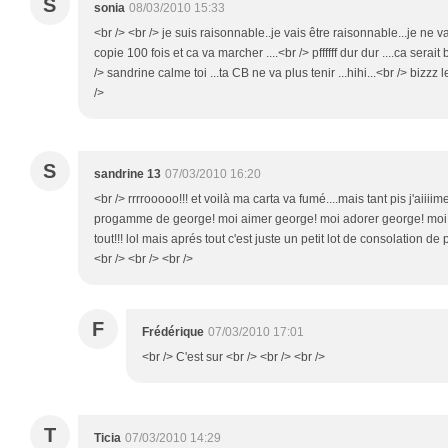
S
sonia
08/03/2010 15:33
<br /> <br /> je suis raisonnable..je vais être raisonnable...je ne va
copie 100 fois et ca va marcher ....<br /> pffffff dur dur ....ca serait
/> sandrine calme toi ...ta CB ne va plus tenir ...hihi...<br /> bizzz l
/>
S
sandrine 13
07/03/2010 16:20
<br /> rrrrooooo!!! et voilà ma carta va fumé....mais tant pis j'aiiiime
progamme de george! moi aimer george! moi adorer george! moi 
tout!!! lol mais aprés tout c'est juste un petit lot de consolation de
<br /> <br /> <br />
F
Frédérique
07/03/2010 17:01
<br /> C'est sur <br /> <br /> <br />
T
Ticia
07/03/2010 14:29