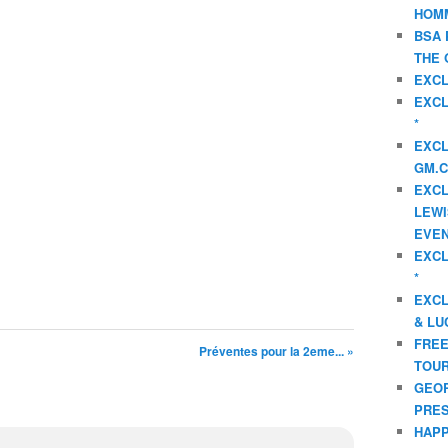
HOMM
BSA 
THE 
EXCL
EXCL
*
EXCL
GM.C
EXCL
LEWI
EVEN
EXCL
*
EXCL
& LU
FREE
Préventes pour la 2eme... »
TOUR
GEOR
PRES
HAPP