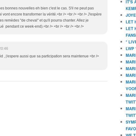
IT'S
KEMP
les bonnes nouvelles eh bien c'est le cas. S'il ne peut pas
qui vont encore transformer la vérité.<br /> <br /> <br /> J'espère
JOYE
des remèdes "de cheval" et qu'il pourra chanter. Allez je
LET 
ué pendant ce week-end).<br /> <br /> <br /> <br />
LET 
FANS
* LI
LWP 
20:46
MARI
rid , j'espere aussi que sa participation sera maintenue <br />
MARI
MARI
MARI
MARI
VOOR
MARI
TWIT
MARI
TWIT
SYMP
FAVO
WE T