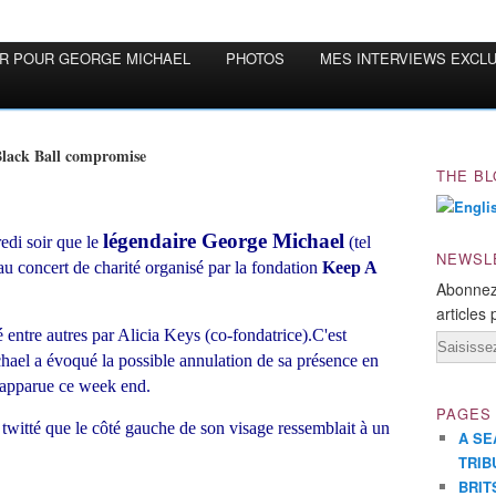
OR POUR GEORGE MICHAEL
PHOTOS
MES INTERVIEWS EXCL
 Black Ball compromise
THE BL
légendaire George Michael
edi soir que le
(tel
NEWSL
r au concert de charité organisé par la fondation
Keep A
Abonnez
articles 
 entre autres par Alicia Keys (co-fondatrice).C'est
Email
ael a évoqué la possible annulation de sa présence en
e apparue ce week end.
PAGES
twitté que le côté gauche de son visage ressemblait à un
A SE
TRIB
BRIT