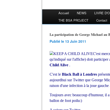
Accueil
NEWS
LIVRE D'
THE BSA PROJECT
Contact
La participation de George Michael au
Publié le 13 Juin 2011
C'est mercr
qu'indiqué sur l'affiche) doit participe
Child Alive
.
C'est le
Black Ball à Londres
présenté
aujourdhui sur Twitter que George Mich
raison d'une infection à la joue gauch
Toujours avec beaucoup d'humour, il a 
ballon de foot poilu:)
A suivre sur Twitter ...