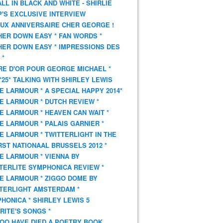
 ALL IN BLACK AND WHITE - SHIRLIE
'S EXCLUSIVE INTERVIEW
UX ANNIVERSAIRE CHER GEORGE !
HER DOWN EASY * FAN WORDS *
HER DOWN EASY * IMPRESSIONS DES
 *
VRE D'OR POUR GEORGE MICHAEL *
*25* TALKING WITH SHIRLEY LEWIS
E LARMOUR * A SPECIAL HAPPY 2014*
E LARMOUR * DUTCH REVIEW *
E LARMOUR * HEAVEN CAN WAIT *
E LARMOUR * PALAIS GARNIER *
E LARMOUR * TWITTERLIGHT IN THE
ST NATIONAAL BRUSSELS 2012 *
E LARMOUR * VIENNA BY
TERLITE SYMPHONICA REVIEW *
E LARMOUR * ZIGGO DOME BY
TERLIGHT AMSTERDAM *
HONICA * SHIRLEY LEWIS 5
RITE'S SONGS *
OO HAVE DIED A POETRY BOOK