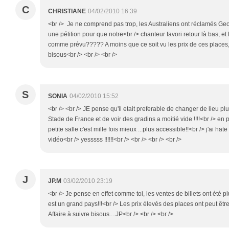
C
CHRISTIANE
04/02/2010 16:39
<br /> Je ne comprend pas trop, les Australiens ont réclamés Geor
une pétition pour que notre<br /> chanteur favori retour là bas, e
comme prévu????? A moins que ce soit vu les prix de ces places, et
bisous<br /> <br /> <br />
S
SONIA
04/02/2010 15:52
<br /> <br /> JE pense qu'il etait preferable de changer de lieu p
Stade de France et de voir des gradins a moitié vide !!!!<br /> en 
petite salle c'est mille fois mieux ...plus accessible!!<br /> j'ai ha
vidéo<br /> yesssss !!!!!!<br /> <br /> <br /> <br />
J
JP.M
03/02/2010 23:19
<br /> Je pense en effet comme toi, les ventes de billets ont été plu
est un grand pays!!!<br /> Les prix élevés des places ont peut êtr
Affaire à suivre bisous....JP<br /> <br /> <br />