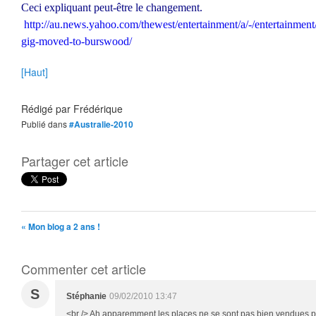
Ceci expliquant peut-être le changement.
http://au.news.yahoo.com/thewest/entertainment/a/-/entertainmen
gig-moved-to-burswood/
[Haut]
Rédigé par
Frédérique
Publié dans
#Australie-2010
Partager cet article
« Mon blog a 2 ans !
Commenter cet article
S
Stéphanie
09/02/2010 13:47
<br /> Ah apparemment les places ne se sont pas bien vendues pf