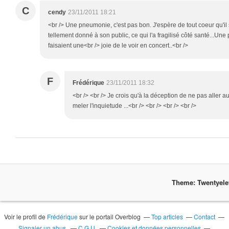
C
cendy
23/11/2011 18:21
<br /> Une pneumonie, c'est pas bon. J'espère de tout coeur qu'il se 
tellement donné à son public, ce qui l'a fragilisé côté santé...Un
faisaient une<br /> joie de le voir en concert..<br />
F
Frédérique
23/11/2011 18:32
<br /> <br /> Je crois qu'à la déception de ne pas aller a
meler l'inquietude ...<br /> <br /> <br /> <br />
Theme: Twentyel
Voir le profil de
Frédérique
sur le portail Overblog
Top articles
Contact
Signaler un abus
C.G.U.
Cookies et données personnelles