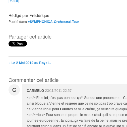
[Haut]
Rédigé par
Frédérique
Publié dans
#SYMPHONICA-Orchestral-Tour
Partager cet article
« Le 2 Mai 2012 au Royal...
Commenter cet article
C
CARMELO
23/11/2011 22:57
<br /> En effet, c'est pas bon tout ça!!! Surtout une pneumonie...C
ainsi bloqué a Vienne et j'espère que ce ne soit pas trop grave c
de Vienne<br /> pour Londres sa ville chérie, ça veut dire quelque
<br /> <br /> Pour son bien propre, le mieux c'est qu'il se repose e
tournée européenne , tant pis...ça va faire de la peine, mais je pré
souffrant et<br /> dans un état de santé encore plus grave.<br /> 