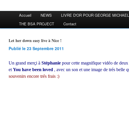
Accueil
NEWS
LIVRE D'OR POUR GEORGE MICHAEL
THE BSA PROJECT
Contact
Let her down easy live à Nice !
Publié le 23 Septembre 2011
Un grand merçi à
Stéphanie
pour cette magnifique vidéo de deux t
et
You have been loved
, avec un son et une image de trés belle qu
souvenirs encore trés frais :)