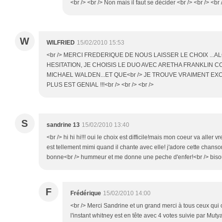
<br /> <br /> Non mais il faut se décider <br /> <br /> <br 
W
WILFRIED
15/02/2010 15:53
<br /> MERCI FREDERIQUE DE NOUS LAISSER LE CHOIX ...
HESITATION, JE CHOISIS LE DUO AVEC ARETHA FRANKLIN
MICHAEL WALDEN...ET QUE<br /> JE TROUVE VRAIMENT EXC
PLUS EST GENIAL !!!<br /> <br /> <br />
S
sandrine 13
15/02/2010 13:40
<br /> hi hi hi!!! oui le choix est difficile!mais mon coeur va aller v
est tellement mimi quand il chante avec elle! j'adore cette chans
bonne<br /> hummeur et me donne une peche d'enfer!<br /> bisous
F
Frédérique
15/02/2010 14:00
<br /> Merci Sandrine et un grand merci à tous ceux qui o
l'instant whitney est en tête avec 4 votes suivie par Muty