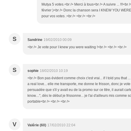
Mutya 5 votes.<br /> Merci à tous<br /> A suivre ... !!!<br /
février )<br /> Donc la chanson sera I KNEW YOU WERE
pour vos votes .<br /> <br /> <br />
S
Sandrine
19/02/2010 00:09
<br /> Je vote pour I knew you were waiting !<br /> <br /> <br />
S
sophie
18/02/2010 10:19
<br /> Bon pas évident comme choix c'est vrai... if I told you that ...
a real love... elle me transporte, me donne le frisson, donc je vote
persuadée que s'il y avait eu de la promo sur ce titre, il aurait cart
know....", dès le début je frissonne... je l'ai d'ailleurs mis comme
portable<br /> <br /> <br />
V
Valérie (60)
17/02/2010 22:04