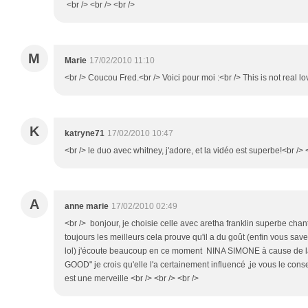
<br /> <br /> <br />
M
Marie
17/02/2010 11:10
<br /> Coucou Fred.<br /> Voici pour moi :<br /> This is not real lo
K
katryne71
17/02/2010 10:47
<br /> le duo avec whitney, j'adore, et la vidéo est superbe!<br /> <
A
anne marie
17/02/2010 02:49
<br /> bonjour, je choisie celle avec aretha franklin superbe chante
toujours les meilleurs cela prouve qu'il a du goût (enfin vous save
lol) j'écoute beaucoup en ce moment NINA SIMONE à cause de la 
GOOD" je crois qu'elle l'a certainement influencé ,je vous le conse
est une merveille <br /> <br /> <br />