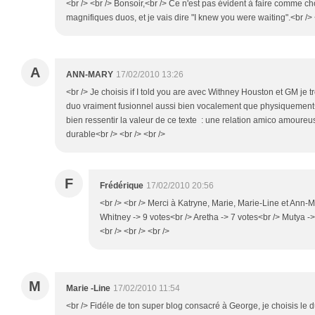
<br /> <br /> Bonsoir,<br /> Ce n'est pas évident à faire comme c
magnifiques duos, et je vais dire "I knew you were waiting".<br /> <
A
ANN-MARY
17/02/2010 13:26
<br /> Je choisis if I told you are avec Withney Houston et GM je t
duo vraiment fusionnel aussi bien vocalement que physiquement<b
bien ressentir la valeur de ce texte : une relation amico amoureu
durable<br /> <br /> <br />
F
Frédérique
17/02/2010 20:56
<br /> <br /> Merci à Katryne, Marie, Marie-Line et Ann-M
Whitney -> 9 votes<br /> Aretha -> 7 votes<br /> Mutya -> 
<br /> <br /> <br />
M
Marie -Line
17/02/2010 11:54
<br /> Fidéle de ton super blog consacré à George, je choisis le d