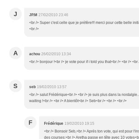
J
JP.M
27/02/2010 23:46
<br /> Super c'est celle que je préfère!!! merci pour cette belle init
<br />
A
achou
26/02/2010 13:34
<br /> bonjour !<br /> je vote pour if i told you that<br /> <br /> <br 
S
seb
19/02/2010 13:57
<br /> salut Frédérique<br /> <br /> je suis plus dans la nostalgie
waiting !<br /> <br /> A bientôt<br /> Seb<br /> <br /> <br />
F
Frédérique
19/02/2010 19:15
<br /> Bonsoir Seb,<br /> Aprés ton vote, qui est pour l'inst
des courses:<br /> Aretha passe en tête avec 10 votes<b