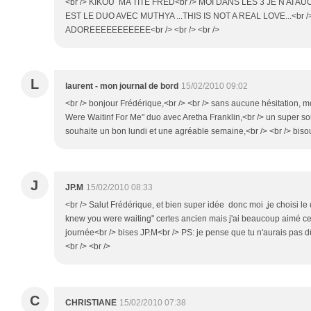
<br /> KIKOU MA TITE FRED<br /> MOI DANS LES 3 JE N AI AUC
EST LE DUO AVEC MUTHYA ...THIS IS NOT A REAL LOVE...<br /
ADOREEEEEEEEEEE<br /> <br /> <br />
L
laurent - mon journal de bord
15/02/2010 09:02
<br /> bonjour Frédérique,<br /> <br /> sans aucune hésitation, 
Were Waitinf For Me" duo avec Aretha Franklin,<br /> un super souv
souhaite un bon lundi et une agréable semaine,<br /> <br /> bisou
J
JP.M
15/02/2010 08:33
<br /> Salut Frédérique, et bien super idée donc moi ,je choisi le
knew you were waiting" certes ancien mais j'ai beaucoup aimé c
journée<br /> bises JP.M<br /> PS: je pense que tu n'aurais pas d
<br /> <br />
C
CHRISTIANE
15/02/2010 07:38