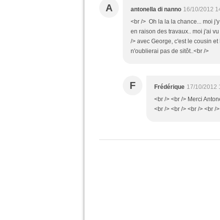
A
antonella di nanno
16/10/2012 1
<br /> Oh la la la chance... moi j'
en raison des travaux.. moi j'ai v
/> avec George, c'est le cousin e
n'oublierai pas de sitôt..<br />
F
Frédérique
17/10/2012 
<br /> <br /> Merci Anto
<br /> <br /> <br /> <br />