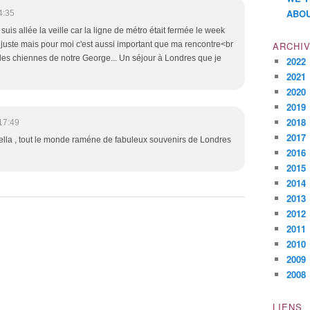
ABOU
4:35
y suis allée la veille car la ligne de métro était fermée le week
u juste mais pour moi c'est aussi important que ma rencontre<br
ARCHI
t les chiennes de notre George... Un séjour à Londres que je
2022
2021
2020
2019
2018
17:49
2017
nella , tout le monde raméne de fabuleux souvenirs de Londres
2016
2015
2014
2013
2012
2011
2010
2009
2008
LIENS