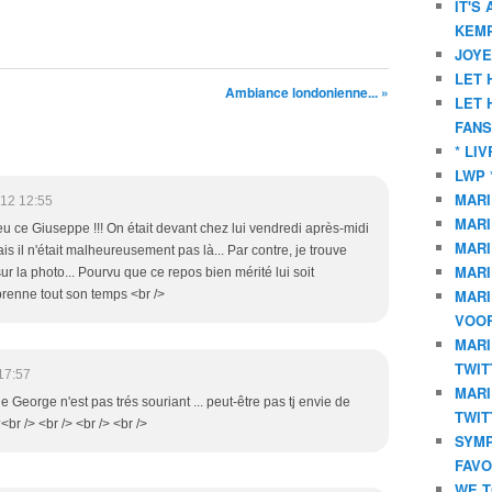
IT'S
KEMP
JOYE
LET 
Ambiance londonienne... »
LET 
FANS
* LI
LWP 
MARI
12 12:55
MARI
eu ce Giuseppe !!! On était devant chez lui vendredi après-midi
MARI
s il n'était malheureusement pas là... Par contre, je trouve
MARI
r la photo... Pourvu que ce repos bien mérité lui soit
MARI
 prenne tout son temps <br />
VOOR
MARI
TWIT
17:57
MARI
ue George n'est pas trés souriant ... peut-être pas tj envie de
TWIT
br /> <br /> <br /> <br />
SYMP
FAVO
WE T