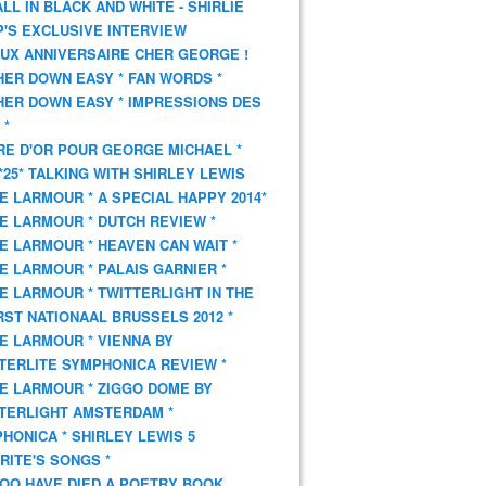
 ALL IN BLACK AND WHITE - SHIRLIE
'S EXCLUSIVE INTERVIEW
UX ANNIVERSAIRE CHER GEORGE !
HER DOWN EASY * FAN WORDS *
HER DOWN EASY * IMPRESSIONS DES
 *
VRE D'OR POUR GEORGE MICHAEL *
*25* TALKING WITH SHIRLEY LEWIS
E LARMOUR * A SPECIAL HAPPY 2014*
E LARMOUR * DUTCH REVIEW *
E LARMOUR * HEAVEN CAN WAIT *
E LARMOUR * PALAIS GARNIER *
E LARMOUR * TWITTERLIGHT IN THE
ST NATIONAAL BRUSSELS 2012 *
E LARMOUR * VIENNA BY
TERLITE SYMPHONICA REVIEW *
E LARMOUR * ZIGGO DOME BY
TERLIGHT AMSTERDAM *
HONICA * SHIRLEY LEWIS 5
RITE'S SONGS *
OO HAVE DIED A POETRY BOOK