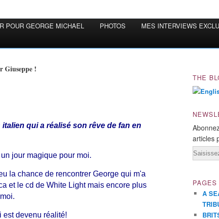
OR POUR GEORGE MICHAEL
PHOTOS
MES INTERVIEWS EXCL
r Giuseppe !
THE BL
NEWSL
alien qui a réalisé son rêve de fan en
Abonnez
articles 
Email
 un jour magique pour moi.
i eu la chance de rencontrer George qui m'a
PAGES
 et le cd de White Light mais encore plus
A SE
 moi.
TRIB
BRIT
 est devenu réalité!