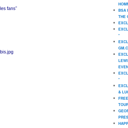
HOMM
les fans"
BSA 
THE 
EXCL
EXCL
*
EXCL
GM.C
EXCL
LEWI
EVEN
EXCL
*
EXCL
& LU
FREE
TOUR
GEOR
PRES
HAPP