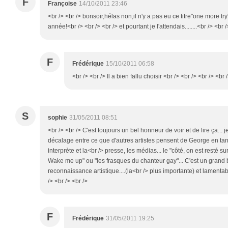
F
Françoise
14/10/2011 23:46
<br /> <br /> bonsoir,hélas non,il n'y a pas eu ce titre"one more tr
année!<br /> <br /> <br /> et pourtant je l'attendais........<br /> <br /
F
Frédérique
15/10/2011 06:58
<br /> <br /> Il a bien fallu choisir <br /> <br /> <br /> <br 
S
sophie
31/05/2011 08:51
<br /> <br /> C'est toujours un bel honneur de voir et de lire ça...
décalage entre ce que d'autres artistes pensent de George en ta
interprète et la<br /> presse, les médias... le "côté, on est resté su
Wake me up" ou "les frasques du chanteur gay"... C'est un grand 
reconnaissance artistique....(la<br /> plus importante) et lamentable
/> <br /> <br />
F
Frédérique
31/05/2011 19:25