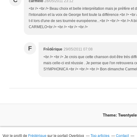
C
carmelo
28/05/2011 23:12
<br /> <br /> Beau choix et belle interprétation mais je préfère et d
l'intonation et la voix de George font toute la différence.<br /> <br 
t-il lors d'une de ses tournée européenne...<br /> <br /> <br /> A bi
CARMELO<br /> <br /> <br /> <br />
F
Frédérique
29/05/2011 07:08
<br /> <br /> Je crois que cette chanson doit être trés diffi
mais celle-ci est réussie . Je pense que l'on retrouvera c
SYMPHONICA <br /> <br /> <br /> Bon dimanche Carmelo .
Theme: Twentyel
Voir le profil de
Frédérique
sur le portail Overblog
Top articles
Contact