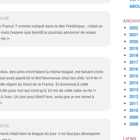
ABOU
15:06
ARCHI
n France ? comme indiqué dans le titre Frédérique , c'était un
2022
mais j'espere que bientôt je pourrais annoncer de vraies
2021
 <br />
2020
2019
2018
2017
2016
hélas, des amis m'ont faient la même blague ,me faisant croire
2015
d avait apprécié le film"bienvenue chez les chtis "et il<br />
2014
ette région du Nord de la France. Et donnerait à cette
2013
ille pour moi qui n'est qu'à 10 mn de cette salle ce<br />
2012
à l'eau. Un jour peut être!!! bon, voila que je me remet à
2011
/>
2010
2009
2008
18:53
ément c'était bien la blague du jour il ne faut pas désesperer
LIENS