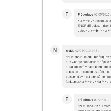
F
Frédérique
01/05/2010 
<br /> <br /> Les dates e
ENORME poisson d'avril 
dates <br /> <br /> <br />
N
nickie
02/04/2010 14:51
<br /> <br /> Hé oui Frédérique!! 
que George connaissant déja le Su
aurait déclaré vouloir connaitre c
occasion un concert au Zénith de L
poisson d'avril est bien sûr tombé 
fantasmer.<br /> <br /> <br /> <br 
F
Frédérique
02/04/2010 
<br /> <br /> Ah oui forc