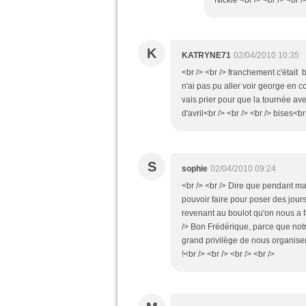
Nickie <br /> <br /> <br /
K
KATRYNE71
02/04/2010 10:35
<br /> <br /> franchement c'était 
n'ai pas pu aller voir george en c
vais prier pour que la tournée av
d'avril<br /> <br /> <br /> bises<br
S
sophie
02/04/2010 09:24
<br /> <br /> Dire que pendant m
pouvoir faire pour poser des jours
revenant au boulot qu'on nous a fai
/> Bon Frédérique, parce que notre 
grand privilège de nous organiser 
!<br /> <br /> <br /> <br />