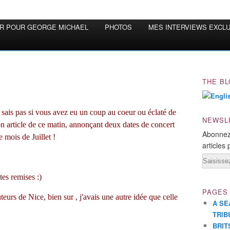
OR POUR GEORGE MICHAEL
PHOTOS
MES INTERVIEWS EXCL
THE BL
 sais pas si vous avez eu un coup au coeur ou éclaté de
NEWSL
mon article de ce matin, annonçant deux dates de concert
Abonnez
 mois de Juillet !
articles 
Email
tes remises :)
PAGES
eurs de Nice, bien sur , j'avais une autre idée que celle
A SE
TRIB
BRIT