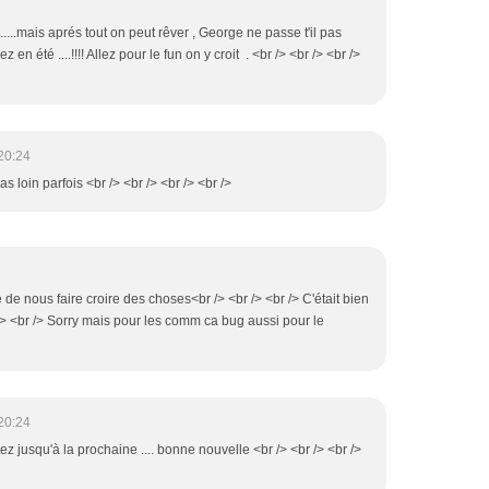
.....mais aprés tout on peut rêver , George ne passe t'il pas
en été ....!!!! Allez pour le fun on y croit . <br /> <br /> <br />
20:24
pas loin parfois <br /> <br /> <br /> <br />
le de nous faire croire des choses<br /> <br /> <br /> C'était bien
 /> <br /> Sorry mais pour les comm ca bug aussi pour le
20:24
tez jusqu'à la prochaine .... bonne nouvelle <br /> <br /> <br />