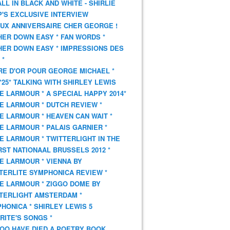
 ALL IN BLACK AND WHITE - SHIRLIE
'S EXCLUSIVE INTERVIEW
UX ANNIVERSAIRE CHER GEORGE !
HER DOWN EASY * FAN WORDS *
HER DOWN EASY * IMPRESSIONS DES
 *
VRE D'OR POUR GEORGE MICHAEL *
*25* TALKING WITH SHIRLEY LEWIS
E LARMOUR * A SPECIAL HAPPY 2014*
E LARMOUR * DUTCH REVIEW *
E LARMOUR * HEAVEN CAN WAIT *
E LARMOUR * PALAIS GARNIER *
E LARMOUR * TWITTERLIGHT IN THE
ST NATIONAAL BRUSSELS 2012 *
E LARMOUR * VIENNA BY
TERLITE SYMPHONICA REVIEW *
E LARMOUR * ZIGGO DOME BY
TERLIGHT AMSTERDAM *
HONICA * SHIRLEY LEWIS 5
RITE'S SONGS *
OO HAVE DIED A POETRY BOOK