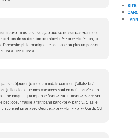
> <br />
SITE
CARO
FANN
bien trouvé, mais je suis déçue que ce ne soit pas vrai moi qui
oncert lors de sa dernière tournée<br /> <br /> <br /> bon, je
ec l'orchestre philarmonique ne soit pas non plus un poisson
 /> <br /> <br /> <br />
a pause déjeuner, je me demandais comment j'allais<br />
 en juillet alors que mes vacances sont en août... et c'est en
t une blaque....j'ai repensé à<br /> NICE!!!!!<br /> <br /> <br
petit coeur fragile a fait "bang bang<br /> bang"... tu as le
un concert privé avec George...<br /> <br /> <br /> Qui dit OUI