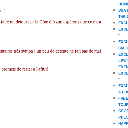
HOMM
BSA 
e !
THE 
faire un détour par la Côte d'Azur, espérons que ce n'est
EXCL
EXCL
*
EXCL
GM.C
aires trés sympa ! un peu de détente ne fait pas de mal
EXCL
LEWI
EVEN
promets de rester à l'affut!
EXCL
*
EXCL
& LU
FREE
TOUR
GEOR
PRES
HAPP