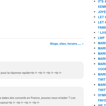
IT'S
KEMP
JOYE
LET 
LET 
FANS
* LI
LWP 
MARI
Blogs, sites, forums...... »
MARI
MARI
MARI
MARI
VOOR
 pour ta réponse rapide<br /> <br /> <br /> <br />
MARI
TWIT
MARI
TWIT
SYMP
les dates des concerts en France, pouvez vous m'aider ? Les
FAVO
avance<br /> <br /> <br /> <br />
WE T