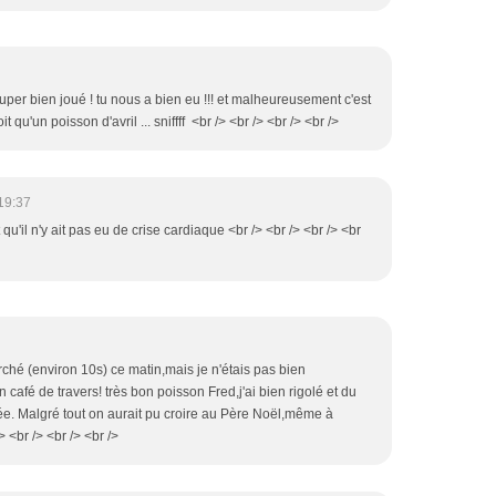
uper bien joué ! tu nous a bien eu !!! et malheureusement c'est
u'un poisson d'avril ... sniffff <br /> <br /> <br /> <br />
19:37
qu'il n'y ait pas eu de crise cardiaque <br /> <br /> <br /> <br
marché (environ 10s) ce matin,mais je n'étais pas bien
 café de travers! très bon poisson Fred,j'ai bien rigolé et du
ée. Malgré tout on aurait pu croire au Père Noël,même à
> <br /> <br /> <br />