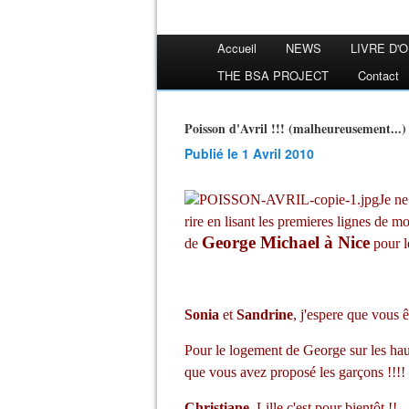
Accueil
NEWS
LIVRE D'
THE BSA PROJECT
Contact
Poisson d'Avril !!! (malheureusement...)
Publié le 1 Avril 2010
Je ne
rire en lisant les premieres lignes de 
George Michael à Nice
de
pour le
Sonia
et
Sandrine
, j'espere que vous ê
Pour le logement de George sur les haut
que vous avez proposé les garçons !!!!
Christiane
, Lille c'est pour bientôt !!