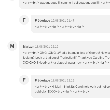
<br /> <br /> waouuuuuuu!!!! comme il est beauuuuuuu!!!!!! <br /> <
F
Frédérique
19/08/2011 21:47
<br /> <br /> <br /> <br /> <br /> <br />
M
Marizen
18/08/2011 22:15
<br /> <br /> OMG...OMG...What a beautiful foto of George! How ca
looking? Look at that pose! "Perfection!!!" Thank you Caroline Tr
XOXOXO I Need<br /> a glass of water now! <br /> <br /> <br /> <
F
Frédérique
18/08/2011 22:19
<br /> <br /> Hi Mari I think it's Caroline's work but not
publicity !!!! XXX<br /> <br /> <br /> <br />