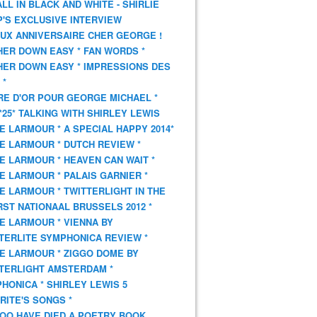
 ALL IN BLACK AND WHITE - SHIRLIE
'S EXCLUSIVE INTERVIEW
UX ANNIVERSAIRE CHER GEORGE !
HER DOWN EASY * FAN WORDS *
HER DOWN EASY * IMPRESSIONS DES
 *
VRE D'OR POUR GEORGE MICHAEL *
*25* TALKING WITH SHIRLEY LEWIS
E LARMOUR * A SPECIAL HAPPY 2014*
E LARMOUR * DUTCH REVIEW *
E LARMOUR * HEAVEN CAN WAIT *
E LARMOUR * PALAIS GARNIER *
E LARMOUR * TWITTERLIGHT IN THE
ST NATIONAAL BRUSSELS 2012 *
E LARMOUR * VIENNA BY
TERLITE SYMPHONICA REVIEW *
E LARMOUR * ZIGGO DOME BY
TERLIGHT AMSTERDAM *
HONICA * SHIRLEY LEWIS 5
RITE'S SONGS *
OO HAVE DIED A POETRY BOOK