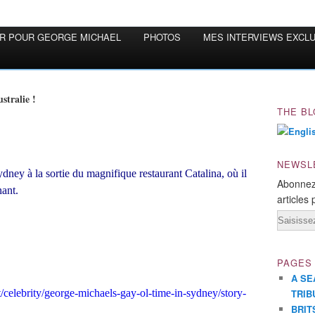
OR POUR GEORGE MICHAEL
PHOTOS
MES INTERVIEWS EXCL
stralie !
THE BL
NEWSL
dney à la sortie du magnifique restaurant Catalina, où il
Abonnez
nant.
articles 
Email
PAGES
A SE
celebrity/george-michaels-gay-ol-time-in-sydney/story-
TRIB
BRIT