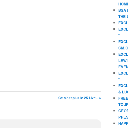
HOMM
BSA 
THE 
EXCL
EXCL
*
EXCL
GM.C
EXCL
LEWI
EVEN
EXCL
*
EXCL
& LU
Ce n'est plus le 25 Live... »
FREE
TOUR
GEOR
PRES
HAPP