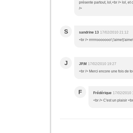
présente partout, lol,<br /> lol, 
/>
S
sandrine 13
17/02/2010 21:12
<br /> rrrrrrooooooo! j'aime!j'aime!
J
JP.M
17/02/2010 19:27
<br /> Merci encore une fois de to
F
Frédérique
17/02/2010 
<br /> C'est un plaisir <br