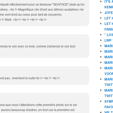
IT'S
st réputé effectivement pour sa fameuse "SEAFOOD" plats qu'on
KEMP
dney...<br /> Magnifique clin d'oeil aux délices austaliens.<br
JOYE
 me vont droit au coeur pour tant de souvenirs
LET 
 <br /> Mark <br /> <br /> <br /> <br />
LET 
FANS
* LI
LWP 
MARI
erais le voir avec ce look, comme j'aimerais le voir tout
MARI
MARI
MARI
MARI
VOOR
nd pas...vivement la suite<br /> <br /> <br />
MARI
TWIT
MARI
TWIT
SYMP
rai que nous l'attendions cette première photo sur le sol
FAVO
 aurons beaucoup d'autres, en tout cas la première est
WE T