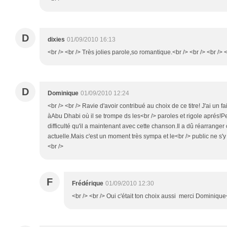
D
dixies
01/09/2010 16:13
<br /> <br /> Très jolies parole,so romantique.<br /> <br /> <br /> <
D
Dominique
01/09/2010 12:24
<br /> <br /> Ravie d'avoir contribué au choix de ce titre! J'ai un
àAbu Dhabi où il se trompe ds les<br /> paroles et rigole aprés!Pe
difficulté qu'il a maintenant avec cette chanson.Il a dû réarrange
actuelle.Mais c'est un moment très sympa et le<br /> public ne s'y
<br />
F
Frédérique
01/09/2010 12:30
<br /> <br /> Oui c'était ton choix aussi merci Dominique<