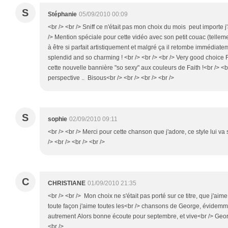
S
Stéphanie
05/09/2010 00:09
<br /> <br /> Sniff ce n'était pas mon choix du mois peut importe j'
/> Mention spéciale pour cette vidéo avec son petit couac (tellement
à être si parfait artistiquement et malgré ça il retombe immédiatem
splendid and so charming ! <br /> <br /> <br /> Very good choice Fr
cette nouvelle bannière "so sexy" aux couleurs de Faith !<br /> <b
perspective .. Bisous<br /> <br /> <br /> <br />
S
sophie
02/09/2010 09:11
<br /> <br /> Merci pour cette chanson que j'adore, ce style lui v
/> <br /> <br /> <br />
C
CHRISTIANE
01/09/2010 21:35
<br /> <br /> Mon choix ne s'était pas porté sur ce titre, que j'a
toute façon j'aime toutes les<br /> chansons de George, évidemmen
autrement Alors bonne écoute pour septembre, et vive<br /> Georg
<br />