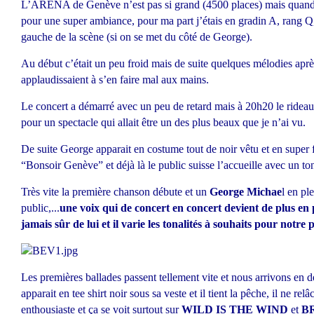
L’ARENA de Genève n’est pas si grand (4500 places) mais quan
pour une super ambiance, pour ma part j’étais en gradin A, rang Q,
gauche de la scène (si on se met du côté de George).
Au début c’était un peu froid mais de suite quelques mélodies après 
applaudissaient à s’en faire mal aux mains.
Le concert a démarré avec un peu de retard mais à 20h20 le rideau s’
pour un spectacle qui allait être un des plus beaux que je n’ai vu.
De suite George apparait en costume tout de noir vêtu et en super 
“Bonsoir Genève” et déjà là le public suisse l’accueille avec un t
Très vite la première chanson débute et un
George Michae
l en pl
public,...
une voix qui de concert en concert devient de plus en pl
jamais sûr de lui et il varie les tonalités à souhaits pour notr
Les premières ballades passent tellement vite et nous arrivons en 
apparait en tee shirt noir sous sa veste et il tient la pêche, il ne relâc
enthousiaste et ça se voit surtout sur
WILD IS THE WIND
et
B