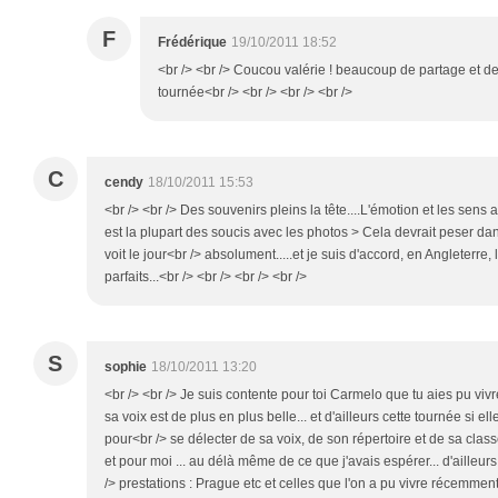
F
Frédérique
19/10/2011 18:52
<br /> <br /> Coucou valérie ! beaucoup de partage et d
tournée<br /> <br /> <br /> <br />
C
cendy
18/10/2011 15:53
<br /> <br /> Des souvenirs pleins la tête....L'émotion et les se
est la plupart des soucis avec les photos > Cela devrait peser da
voit le jour<br /> absolument.....et je suis d'accord, en Angleterre
parfaits...<br /> <br /> <br /> <br />
S
sophie
18/10/2011 13:20
<br /> <br /> Je suis contente pour toi Carmelo que tu aies pu vivre
sa voix est de plus en plus belle... et d'ailleurs cette tournée si ell
pour<br /> se délecter de sa voix, de son répertoire et de sa classe 
et pour moi ... au délà même de ce que j'avais espérer... d'ailleu
/> prestations : Prague etc et celles que l'on a pu vivre récemme