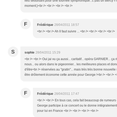
lieu séduisant pour une tournée symphonique...c pas un Bercy !! 
moment;)<br /> <br /> <br /> <br />
F
Frédérique
28/04/2011 18:57
<br /> <br /> Ah Il faut suivre ... <br /> <br /> <br /> <br />
S
sophie
28/04/2011 15:29
<br /> <br /> Oui jai vu ça aussi... caritatif... opéra GARNIER... ça 
nous... ou alors dans le pigeonnier... les meilleures places et don
d'être<br /> réservées au "gratin"... mais très très bonne nouvelle si 
être drôlement économe cette année pour George !<br /> <br /> <b
F
Frédérique
28/04/2011 17:47
<br /> <br /> En tous cas, cela fait beaucoup de rumeurs et
George participe à ce concert ou le donne intégralement
pour lui en France <br /> <br /> <br /> <br />