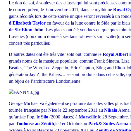
Le don de soi, à soulever des causes qui lui sont précieuses comme 
le concert prévu, le 6 novembre 2011, dans le mythique
Royal O
gains récoltés lors de cette soirée unique seront reversés à un fon
d'Elizabeth Taylor
en faveur de la lutte contre le Sida par le biai
de Sir Elton
John
. Les places ont été vendues en quelques minut
Lovelies (doux nom donné à ses fans followers sur Twitter)qui se
concert très particulier.
D’autres dates ont été très vite ‘sold out’ comme le
Royal Albert 
grands noms de la musique populaire comme Frank Sinatra, Liza 
Beatles, The Who,Led Zeppelin, Eric Clapton, Sting and Elton Jo
génération Jay Z, the Killers… se sont produits dans cette salle, 
un bijou de l’architecture Londonienne.
George Michael va également se produire dans des salles plus tradit
tournée française par Nice le 22 septembre 2011 au
Nikaia
Arena. 
qu’artiste Pop,
le Silo
(2000 places) à
Marseille
le 28 Septembre. 
par
Toulouse au Zénith
,le 1er Octobre au
Park& Suites Arena d
octobre à Paris
Bercy
,le 23 novembre 2011 au
Zénith de Strasb