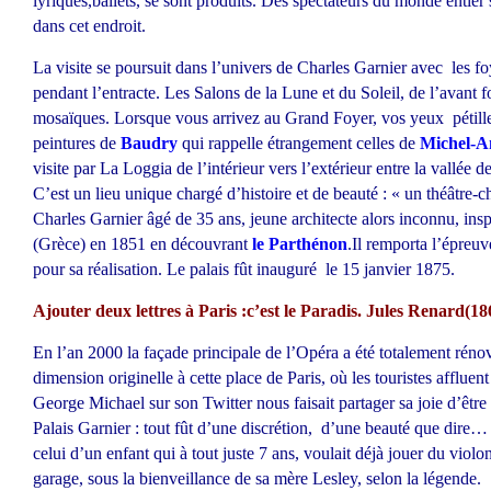
lyriques,ballets, se sont produits. Des spectateurs du monde entier
dans cet endroit.
La visite se poursuit dans l’univers de Charles Garnier avec les f
pendant l’entracte. Les Salons de la Lune et du Soleil, de l’avant f
mosaïques. Lorsque vous arrivez au Grand Foyer, vos yeux pétille
peintures de
Baudry
qui rappelle étrangement celles de
Michel-A
visite par La Loggia de l’intérieur vers l’extérieur entre la vallée d
C’est un lieu unique chargé d’histoire et de beauté : « un théâtre-
Charles Garnier âgé de 35 ans, jeune architecte alors inconnu, ins
(Grèce) en 1851 en découvrant
le Parthénon
.Il remporta l’épreuv
pour sa réalisation. Le palais fût inauguré le 15 janvier 1875.
Ajouter deux lettres à Paris :c’est le Paradis. Jules Renard(1
En l’an 2000 la façade principale de l’Opéra a été totalement rén
dimension originelle à cette place de Paris, où les touristes affluent
George Michael sur son Twitter nous faisait partager sa joie d’être
Palais Garnier : tout fût d’une discrétion, d’une beauté que dire…
celui d’un enfant qui à tout juste 7 ans, voulait déjà jouer du violo
garage, sous la bienveillance de sa mère Lesley, selon la légende.