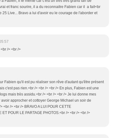
 a Fabien, il le mérite car c'est un tres tres grand fan de
rai et franc sourire, il a du reconnaitre Fabien car il a fait<br
25 Live... Bravo a lui d'avoir eu le courage de l'aborder et
05:57
 <br /> <br />
ur Fabien qu'il est pu réaliser son rêve d'autant qu'être présent
 c'est pas rien.<br /> <br /> <br /> En plus, Fabien est une
logs mais très assidu.<br /> <br /> <br /> Je lui donne mes
ur avoir approcher et cottoyer George Michael un soir de
br /> <br /> <br /> BRAVO A LUI POUR CETTE
 POUR LE PARTAGE PHOTOS.<br /> <br /> <br />