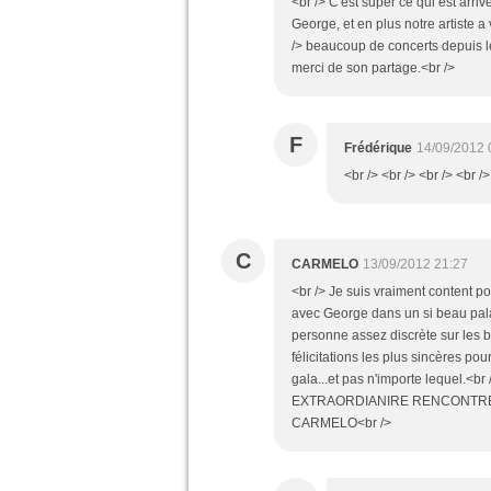
<br /> C'est super ce qui est arrivé
George, et en plus notre artiste a v
/> beaucoup de concerts depuis le 
merci de son partage.<br />
F
Frédérique
14/09/2012 
<br /> <br /> <br /> <br />
C
CARMELO
13/09/2012 21:27
<br /> Je suis vraiment content po
avec George dans un si beau palais
personne assez discrète sur les b
félicitations les plus sincères po
gala...et pas n'importe lequel.<
EXTRAORDIANIRE RENCONTRE ET
CARMELO<br />