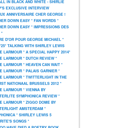
 ALL IN BLACK AND WHITE - SHIRLIE
'S EXCLUSIVE INTERVIEW
UX ANNIVERSAIRE CHER GEORGE !
HER DOWN EASY * FAN WORDS *
HER DOWN EASY * IMPRESSIONS DES
 *
VRE D'OR POUR GEORGE MICHAEL *
*25* TALKING WITH SHIRLEY LEWIS
E LARMOUR * A SPECIAL HAPPY 2014*
E LARMOUR * DUTCH REVIEW *
E LARMOUR * HEAVEN CAN WAIT *
E LARMOUR * PALAIS GARNIER *
E LARMOUR * TWITTERLIGHT IN THE
ST NATIONAAL BRUSSELS 2012 *
E LARMOUR * VIENNA BY
TERLITE SYMPHONICA REVIEW *
E LARMOUR * ZIGGO DOME BY
TERLIGHT AMSTERDAM *
HONICA * SHIRLEY LEWIS 5
RITE'S SONGS *
OO HAVE DIED A POETRY BOOK