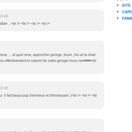
SITE
CARO
13:40
FANN
ible ...<br /> <br /> <br /> <br />
reve..... et quel reve, approcher george, bouh, j'en ai la chair
ou effectivement le naturel de notre george nous ravit♥♥♥<br
13:40
ui il fait beaucoup d'envieux et d'envieuses :)<br /> <br /> <br