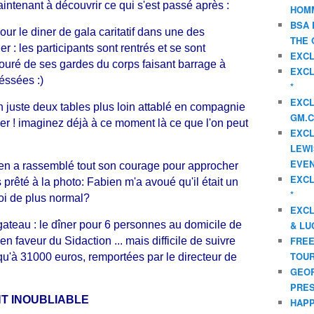
aintenant à découvrir ce qui s'est passé après :
HOMM
BSA 
ur le diner de gala caritatif dans une des
THE 
 : les participants sont rentrés et se sont
EXCL
touré de ses gardes du corps faisant barrage à
EXCL
éssées :)
*
EXCL
 juste deux tables plus loin attablé en compagnie
GM.C
r ! imaginez déjà à ce moment là ce que l'on peut
EXCL
LEWI
EVEN
en a rassemblé tout son courage pour approcher
EXCL
 prêté à la photo: Fabien m'a avoué qu'il était un
*
oi de plus normal?
EXCL
e gateau : le dîner pour 6 personnes au domicile de
& LU
FREE
faveur du Sidaction ... mais difficile de suivre
TOUR
u'à 31000 euros, remportées par le directeur de
GEOR
PRES
T INOUBLIABLE
HAPP