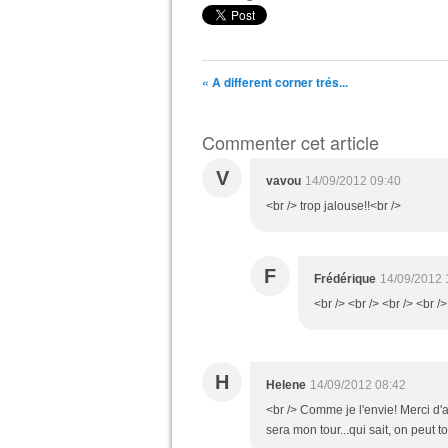
« A different corner trés...
Commenter cet article
V
vavou
14/09/2012 09:40
<br /> trop jalouse!!<br />
F
Frédérique
14/09/2012 
<br /> <br /> <br /> <br />
H
Helene
14/09/2012 08:42
<br /> Comme je l'envie! Merci d'
sera mon tour...qui sait, on peut t