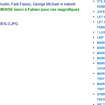
IT'S
Austin, Fadi Fawaz, George Michael si naturel
KEMP
MENSE merci à Fabien pour ces magnifiques
JOYE
LET 
LET 
FANS
* LI
LWP 
MARI
MARI
MARI
MARI
MARI
VOOR
MARI
TWIT
MARI
TWIT
SYMP
FAVO
WE T