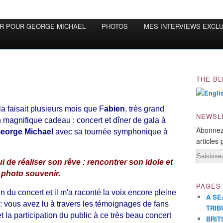
OR POUR GEORGE MICHAEL
PHOTOS
MES INTERVIEWS EXCL
THE BL
a faisait plusieurs mois que F
abien
, très grand
NEWSL
 un magnifique cadeau : concert et dîner de gala à
Abonnez
eorge Michael
avec sa tournée symphonique à
articles 
Email
i de réaliser son rêve : rencontrer son idole et
 photo souvenir.
PAGES
n du concert et il m'a raconté la voix encore pleine
A SE
 : vous avez lu à travers les témoignages de fans
TRIB
et la participation du public à ce très beau concert
BRIT