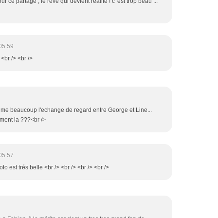
ce partage , le rêve qui devient réalité ! c 'est trop beau ...
05:59
 <br /> <br />
 j'aime beaucoup l'echange de regard entre George et Line...
moment la ???<br />
05:57
oto est trés belle <br /> <br /> <br /> <br />