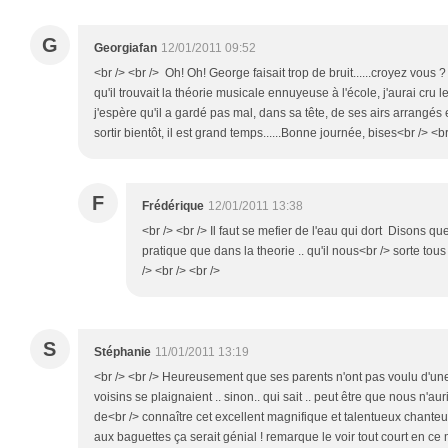
G
Georgiafan
12/01/2011 09:52
<br /> <br /> Oh! Oh! George faisait trop de bruit......croyez vo
qu'il trouvait la théorie musicale ennuyeuse à l'école, j'aurai cru l
j'espère qu'il a gardé pas mal, dans sa tête, de ses airs arrangés et
sortir bientôt, il est grand temps......Bonne journée, bises<br /> <br
F
Frédérique
12/01/2011 13:38
<br /> <br /> Il faut se mefier de l'eau qui dort Disons q
pratique que dans la theorie .. qu'il nous<br /> sorte tous
/> <br /> <br />
S
Stéphanie
11/01/2011 13:19
<br /> <br /> Heureusement que ses parents n'ont pas voulu d'une
voisins se plaignaient .. sinon.. qui sait .. peut être que nous n'a
de<br /> connaître cet excellent magnifique et talentueux chanteu
aux baguettes ça serait génial ! remarque le voir tout court en ce