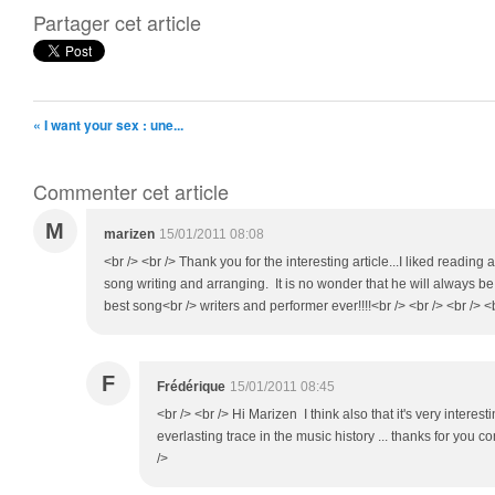
Partager cet article
« I want your sex : une...
Commenter cet article
M
marizen
15/01/2011 08:08
<br /> <br /> Thank you for the interesting article...I liked reading
song writing and arranging. It is no wonder that he will always 
best song<br /> writers and performer ever!!!!<br /> <br /> <br /> <
F
Frédérique
15/01/2011 08:45
<br /> <br /> Hi Marizen I think also that it's very intere
everlasting trace in the music history ... thanks for you c
/>